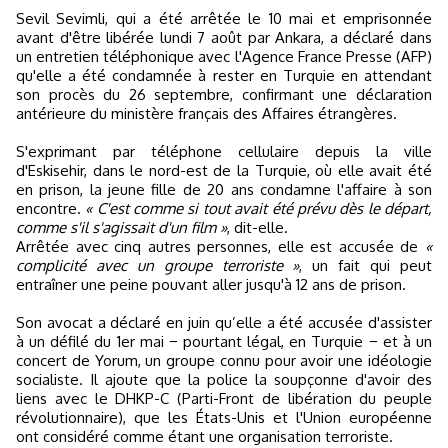
Sevil Sevimli, qui a été arrêtée le 10 mai et emprisonnée
avant d'être libérée lundi 7 août par Ankara, a déclaré dans
un entretien téléphonique avec l'Agence France Presse (AFP)
qu'elle a été condamnée à rester en Turquie en attendant
son procès du 26 septembre, confirmant une déclaration
antérieure du ministère français des Affaires étrangères.
S'exprimant par téléphone cellulaire depuis la ville
d'Eskisehir, dans le nord-est de la Turquie, où elle avait été
en prison, la jeune fille de 20 ans condamne l'affaire à son
encontre.
« C'est comme si tout avait été prévu dès le départ,
comme s'il s'agissait d'un film »
, dit-elle.
Arrêtée avec cinq autres personnes, elle est accusée de
«
complicité avec un groupe terroriste »
, un fait qui peut
entraîner une peine pouvant aller jusqu'à 12 ans de prison.
Son avocat a déclaré en juin qu’elle a été accusée d'assister
à un défilé du 1er mai − pourtant légal, en Turquie − et à un
concert de Yorum, un groupe connu pour avoir une idéologie
socialiste. Il ajoute que la police la soupçonne d'avoir des
liens avec le DHKP-C (Parti-Front de libération du peuple
révolutionnaire), que les États-Unis et l'Union européenne
ont considéré comme étant une organisation terroriste.