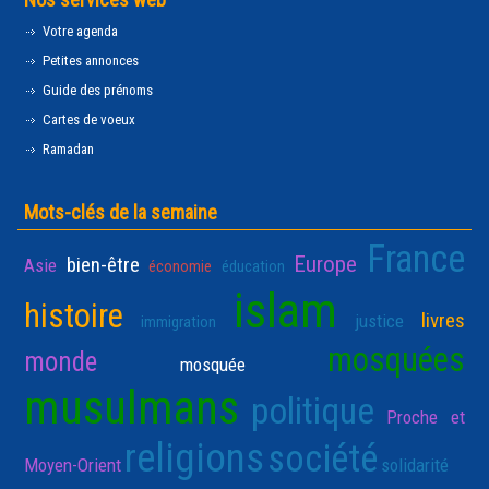
Votre agenda
Petites annonces
Guide des prénoms
Cartes de voeux
Ramadan
Mots-clés de la semaine
France
Europe
bien-être
Asie
économie
éducation
islam
histoire
livres
justice
immigration
mosquées
monde
mosquée
musulmans
politique
Proche et
religions
société
Moyen-Orient
solidarité