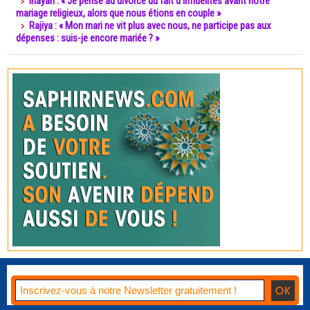
Inayah : « Je pense au divorce du fait d’infidélités avant notre
mariage religieux, alors que nous étions en couple »
Rajiya : « Mon mari ne vit plus avec nous, ne participe pas aux
dépenses : suis-je encore mariée ? »