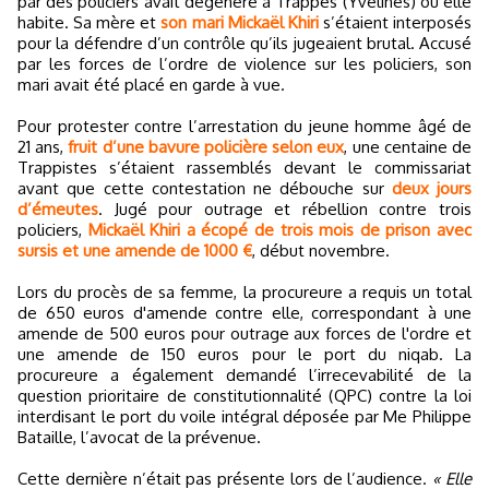
par des policiers avait dégénéré à Trappes (Yvelines) où elle
habite. Sa mère et
son mari Mickaël Khiri
s’étaient interposés
pour la défendre d’un contrôle qu’ils jugeaient brutal. Accusé
par les forces de l’ordre de violence sur les policiers, son
mari avait été placé en garde à vue.
Pour protester contre l’arrestation du jeune homme âgé de
21 ans,
fruit d’une bavure policière selon eux
, une centaine de
Trappistes s’étaient rassemblés devant le commissariat
avant que cette contestation ne débouche sur
deux jours
d’émeutes
. Jugé pour outrage et rébellion contre trois
policiers,
Mickaël Khiri a écopé de trois mois de prison avec
sursis et une amende de 1000 €
, début novembre.
Lors du procès de sa femme, la procureure a requis un total
de 650 euros d'amende contre elle, correspondant à une
amende de 500 euros pour outrage aux forces de l'ordre et
une amende de 150 euros pour le port du niqab. La
procureure a également demandé l’irrecevabilité de la
question prioritaire de constitutionnalité (QPC) contre la loi
interdisant le port du voile intégral déposée par Me Philippe
Bataille, l’avocat de la prévenue.
Cette dernière n’était pas présente lors de l’audience.
« Elle