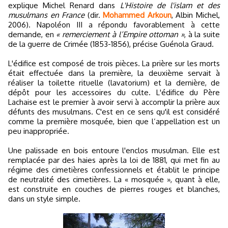
explique Michel Renard dans
L'Histoire de l'islam et des
musulmans en France
(dir.
Mohammed Arkoun
, Albin Michel,
2006). Napoléon III a répondu favorablement à cette
demande, en
« remerciement à l’Empire ottoman »
, à la suite
de la guerre de Crimée (1853-1856), précise Guénola Graud.
L'édifice est composé de trois pièces. La prière sur les morts
était effectuée dans la première, la deuxième servait à
réaliser la toilette rituelle (lavatorium) et la dernière, de
dépôt pour les accessoires du culte. L'édifice du Père
Lachaise est le premier à avoir servi à accomplir la prière aux
défunts des musulmans. C'est en ce sens qu'il est considéré
comme la première mosquée, bien que l’appellation est un
peu inappropriée.
Une palissade en bois entoure l'enclos musulman. Elle est
remplacée par des haies après la loi de 1881, qui met fin au
régime des cimetières confessionnels et établit le principe
de neutralité des cimetières. La « mosquée », quant à elle,
est construite en couches de pierres rouges et blanches,
dans un style simple.