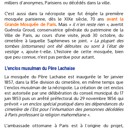
milliers d’anonymes, Parisiens ou décédés dans la ville.
C'est aussi dans la nécropole que fut érigée la première
mosquée parisienne, dès le XIXe siècle, 70 ans
avant la
Grande Mosquée de Paris
. Mais
« il n’en reste rien »
, avertit
Guénola Groud, conservatrice générale du patrimoine de la
Ville de Paris, au cours d'une visite, jeudi 30 octobre, du
cimetière à laquelle Saphirnews se joint.
« La plupart des
tombes (ottomanes) ont été détruites ou sont à l’état de
vestige »
, ajoute-t-elle. L'histoire de cette mosquée, bien
que peu connue, n'est pas perdue pour autant.
L'enclos musulman du Père Lachaise
La mosquée du Père Lachaise est inaugurée le 1er janvier
1857, dans la 85e division du cimetière, en même temps que
l’enclos musulman de la nécropole. La création de cet enclos
est autorisée par une délibération du conseil municipal du 17
juin 1853 puis un arrêté préfectoral du 29 novembre 1856 qui
prévoit
« un enclos spécial pratiqué dans les dépendances du
cimetière de l’Est pour l’inhumation des personnes décédées
à Paris professant la religion mahométane ».
L'ambassade ottomane à Paris est à l’origine du projet,