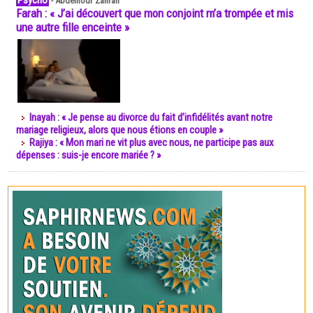
Psycho
-
Abdelnour Zahrali
Farah : « J’ai découvert que mon conjoint m’a trompée et mis
une autre fille enceinte »
Inayah : « Je pense au divorce du fait d’infidélités avant notre
mariage religieux, alors que nous étions en couple »
Rajiya : « Mon mari ne vit plus avec nous, ne participe pas aux
dépenses : suis-je encore mariée ? »