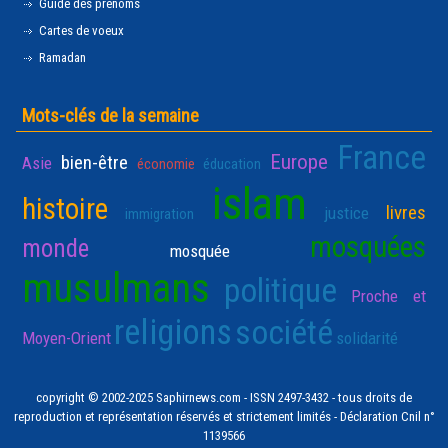
Guide des prénoms
Cartes de voeux
Ramadan
Mots-clés de la semaine
France
Europe
bien-être
Asie
économie
éducation
islam
histoire
livres
justice
immigration
mosquées
monde
mosquée
musulmans
politique
Proche et
religions
société
Moyen-Orient
solidarité
copyright © 2002-2025 Saphirnews.com - ISSN 2497-3432 - tous droits de
reproduction et représentation réservés et strictement limités - Déclaration Cnil n°
1139566