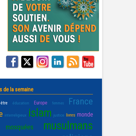
s de la semaine
France
Europe
-être
éducation
femmes
islam
e
monde
livres
interreligieux
justice
musulmans
mosquées