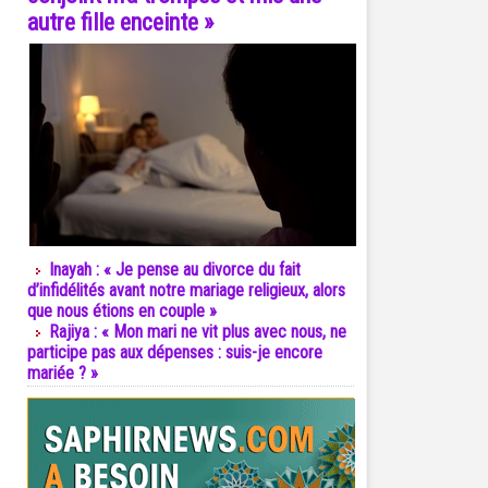
autre fille enceinte »
Inayah : « Je pense au divorce du fait
d’infidélités avant notre mariage religieux, alors
que nous étions en couple »
Rajiya : « Mon mari ne vit plus avec nous, ne
participe pas aux dépenses : suis-je encore
mariée ? »