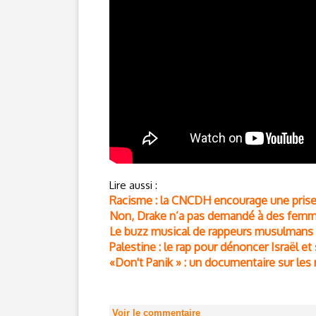
Lire aussi :
Racisme : la CNCDH encourage une prise 
Non, Drake n’a pas demandé à des femmes 
Le buzz musical de rappeurs musulmans ap
Palestine : le rap pour dénoncer Israël et
«Don't Panik » : un documentaire sur le
Voir le commentaire