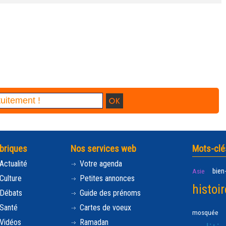
briques
Nos services web
Mots-clé
Actualité
Votre agenda
bien
Asie
Culture
Petites annonces
histoir
Débats
Guide des prénoms
Santé
Cartes de voeux
mosquée
Vidéos
Ramadan