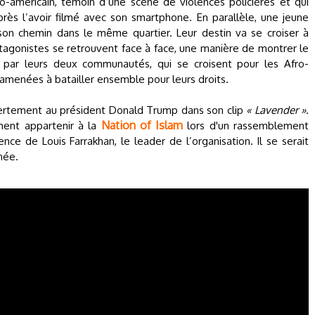
-américain, témoin d’une scène de violences policières et qui
rès l’avoir filmé avec son smartphone. En parallèle, une jeune
n chemin dans le même quartier. Leur destin va se croiser à
rotagonistes se retrouvent face à face, une manière de montrer le
es par leurs deux communautés, qui se croisent pour les Afro-
amenées à batailler ensemble pour leurs droits.
uvertement au président Donald Trump dans son clip
« Lavender »
.
Nation of Islam
ment appartenir à la
lors d'un rassemblement
e de Louis Farrakhan, le leader de l’organisation. Il se serait
née.