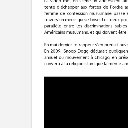
La vidéo met en scène un adolescent afro
tente d’échapper aux forces de l’ordre ap
femme de confession musulmane passe so
travers un miroir qui se brise. Les deux p
parallèle entre les discriminations subi
Américains musulmans, et qui doivent être 
En mai dernier, le rappeur s’en prenait o
En 2009, Snoop Dogg déclarait publique
annuel du mouvement à Chicago, en présenc
converti à la religion islamique la même an