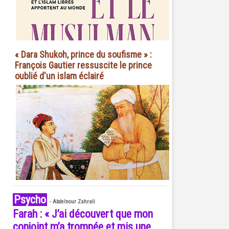
« Dara Shukoh, prince du soufisme » :
François Gautier ressuscite le prince
oublié d'un islam éclairé
Psycho
-
Abdelnour Zahrali
Farah : « J’ai découvert que mon
conjoint m’a trompée et mis une