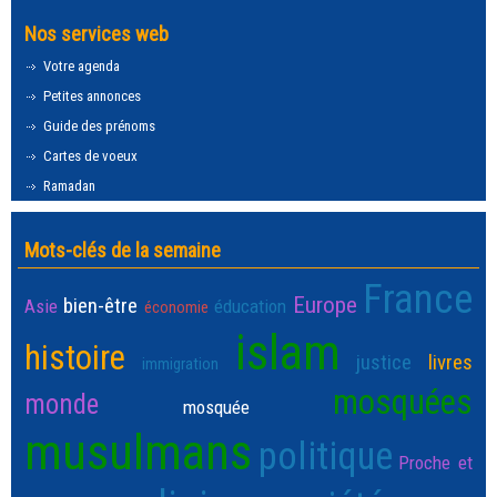
Nos services web
Votre agenda
Petites annonces
Guide des prénoms
Cartes de voeux
Ramadan
Mots-clés de la semaine
France
Europe
bien-être
Asie
éducation
économie
islam
histoire
justice
livres
immigration
mosquées
monde
mosquée
musulmans
politique
Proche et