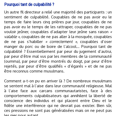
Pourquoi tant de culpabilité ?
Un autre fil directeur a relié une majorité des participants : un
sentiment de culpabilité. Coupables de ne pas avoir eu le
temps de faire leurs cinq prières par jour, coupables de ne
pas avoir eu le temps de les rattraper, coupables de ne pas
vouloir jeûner, coupables d’adapter leur jeûne sans raison
«
valable »
, coupables de ne pas aller à la mosquée, coupables
de ne pas s’habiller
« correctement »
, coupables d’oser
manger du porc ou de boire de l’alcool… Pourquoi tant de
culpabilité ? Essentiellement par peur du jugement d’autrui,
par peur d’être mal vus par les membres de la communauté
(oumma), par peur d’être montrés du doigt, par peur d’être
rejetés, par peur d’être qualifiés « d’égarés » et de ne pas
être reconnus comme musulmans.
Comment a-t-on pu en arriver là ? De nombreux musulmans
se sentent mal à l’aise dans leur communauté religieuse. Mal
à l’aise face aux carcans communautaristes, face à des
comportements culpabilisateurs qui annihilent la liberté de
conscience des individus et qui placent entre Dieu et le
fidèle une interférence qui ne devrait pas exister. Bien sûr,
ces pressions ne sont pas généralisées mais on ne peut pas
les nier pour autant.