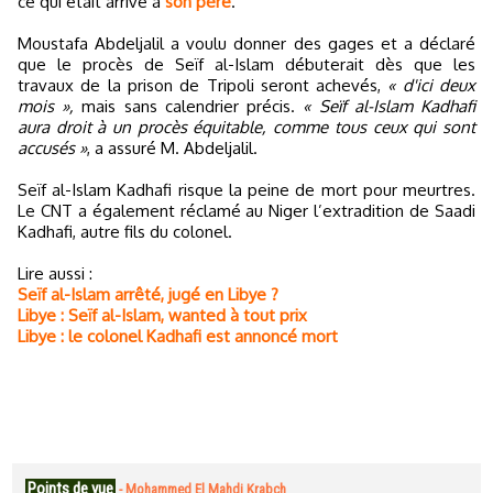
ce qui était arrivé à
son père
.
Moustafa Abdeljalil a voulu donner des gages et a déclaré
que le procès de Seïf al-Islam débuterait dès que les
travaux de la prison de Tripoli seront achevés,
« d'ici deux
mois »,
mais sans calendrier précis.
« Seïf al-Islam Kadhafi
aura droit à un procès équitable, comme tous ceux qui sont
accusés »
, a assuré M. Abdeljalil.
Seïf al-Islam Kadhafi risque la peine de mort pour meurtres.
Le CNT a également réclamé au Niger l’extradition de Saadi
Kadhafi, autre fils du colonel.
Lire aussi :
Seïf al-Islam arrêté, jugé en Libye ?
Libye : Seïf al-Islam, wanted à tout prix
Libye : le colonel Kadhafi est annoncé mort
Points de vue
-
Mohammed El Mahdi Krabch