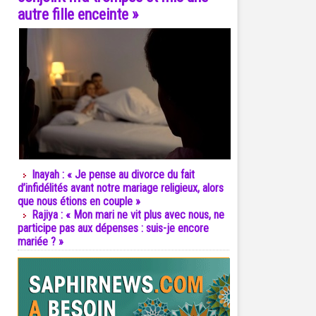
autre fille enceinte »
Inayah : « Je pense au divorce du fait
d’infidélités avant notre mariage religieux, alors
que nous étions en couple »
Rajiya : « Mon mari ne vit plus avec nous, ne
participe pas aux dépenses : suis-je encore
mariée ? »