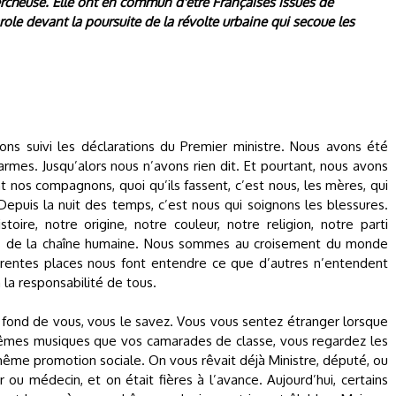
chercheuse. Elle ont en commun d'être Françaises issues de
ole devant la poursuite de la révolte urbaine qui secoue les
ns suivi les déclarations du Premier ministre. Nous avons été
mes. Jusqu’alors nous n’avons rien dit. Et pourtant, nous avons
t nos compagnons, quoi qu’ils fassent, c’est nous, les mères, qui
epuis la nuit des temps, c’est nous qui soignons les blessures.
oire, notre origine, notre couleur, notre religion, notre parti
lons de la chaîne humaine. Nous sommes au croisement du monde
férentes places nous font entendre ce que d’autres n’entendent
 la responsabilité de tous.
u fond de vous, vous le savez. Vous vous sentez étranger lorsque
mêmes musiques que vos camarades de classe, vous regardez les
même promotion sociale. On vous rêvait déjà Ministre, député, ou
r ou médecin, et on était fières à l’avance. Aujourd’hui, certains