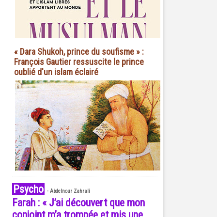
« Dara Shukoh, prince du soufisme » :
François Gautier ressuscite le prince
oublié d'un islam éclairé
Psycho
-
Abdelnour Zahrali
Farah : « J’ai découvert que mon
conjoint m’a trompée et mis une