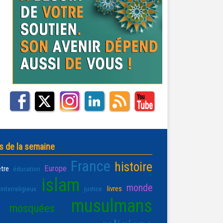
s de la semaine
France
histoire
Europe
être
éducation
islam
monde
livres
interreligieux
justice
musulmans
mosquées