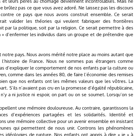
es et leurs pères au chômage deviennent incontrôlables. Mais ne
Ne brûlez pas ce que vous avez adoré. Ne laissez pas les discours
contre ce pays que nous avons construit ensemble. Ce serait
rait valider les théories qui veulent fabriquer des frontières
it par la politique, soit par la religion. Ce serait permettre à des
en » d’enfermer les individus dans un groupe et de prétendre que
st notre pays. Nous avons mérité notre place au moins autant que
 à l’histoire de France. Nous ne sommes pas étrangers comme
 pas d’expliquer le comportement de nos enfants par la culture ou
 moyen, comme dans les années 80, de faire l’économie des remises
 bien que nos enfants ont les mêmes valeurs que les vôtres. La
 part. S’ils n’avaient pas cru en la promesse d’égalité républicaine,
l n’y a ni justice ni espoir, on part ou on se soumet. Lorsqu’on se
ppellent une mémoire douloureuse. Au contraire, garantissons la
aces d’expériences partagées et les solidarités. Identité et
sons une mémoire collective pour un avenir ensemble en insistant
munes qui permettent de nous unir. Controns les phénomènes
es idéologies de rupture. Nos enfants ont appris à dire « je » à