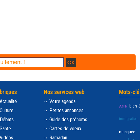
briques
Nos services web
Mots-clé
Actualité
Votre agenda
bien-
Asie
Culture
Petites annonces
Débats
Guide des prénoms
immigration
Santé
Cartes de voeux
mosquée
Vidéos
Ramadan