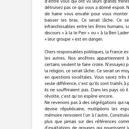
d’entre vous qui ont vu leurs grands frèr
détruisez pas ce qui vous a donné espoir. 
de haine vous envahir pour vous monter 
baisser les bras. Ce serait lâche. Ce se
infranchissables entre les êtres humains, so
discours « à la le Pen » ou « à la Ben Lad
« leur groupe » est en danger.
Chers responsables politiques, la France e
les autres. Nos ancêtres appartiennent
certains veulent le faire croire. N’essayez
la religion, ce serait lâche. Ce serait un
en questions sociétales. Vous savez très
seule différence, c’est qu’ils sont traités à
ils ne souffriraient pas. Dans les pays où i
révolte, c’est qu’on espère encore.
Ne revenons pas à des ségrégations qui ra
devise républicaine, multiplions les esp
mémoire renvoient l’un à l’autre. Construi
plus que jamais sur des références com
d’exaltations de groupes qui nourrissent l