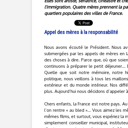
Elles sont artiste, sénatrice, cinéastre et 
l'immigration. Quatre mères prennent la par
quartiers populaires des villes de France.
Appel des mères à la responsabilité
Nous avons écouté le Président. Nous avo
submergées par les appels de mères en lar
des choses à dire. Parce que, où que soien
continuons à préparer le petit déjeuner… D
Quelle que soit notre mémoire, notre hist
politique, nous veillons à tous les mail
extérieur et du monde intérieur. Nos dif
plus. Aujourd’hui nous décidons d’appeler à
Chers enfants, la France est notre pays. A
l’on rentre « au bled »… Vous aimez les 
mêmes films, et surtout, vous espériez la 
simplement conseiller municipal, instituteu