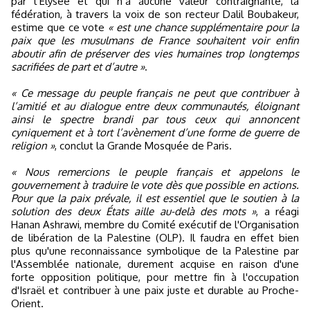
par l’Elysée et qui n’a aucune valeur contraignante, la
fédération, à travers la voix de son recteur Dalil Boubakeur,
estime que ce vote
« est une chance supplémentaire pour la
paix que les musulmans de France souhaitent voir enfin
aboutir afin de préserver des vies humaines trop longtemps
sacrifiées de part et d’autre »
.
« Ce message du peuple français ne peut que contribuer à
l’amitié et au dialogue entre deux communautés, éloignant
ainsi le spectre brandi par tous ceux qui annoncent
cyniquement et à tort l’avènement d’une forme de guerre de
religion »
, conclut la Grande Mosquée de Paris.
« Nous remercions le peuple français et appelons le
gouvernement à traduire le vote dès que possible en actions.
Pour que la paix prévale, il est essentiel que le soutien à la
solution des deux États aille au-delà des mots »
, a réagi
Hanan Ashrawi, membre du Comité exécutif de l'Organisation
de libération de la Palestine (OLP). Il faudra en effet bien
plus qu'une reconnaissance symbolique de la Palestine par
l'Assemblée nationale, durement acquise en raison d'une
forte opposition politique, pour mettre fin à l'occupation
d'Israël et contribuer à une paix juste et durable au Proche-
Orient.