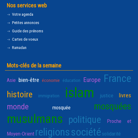
Nos services web
Votre agenda
Petites annonces
Guide des prénoms
Cartes de voeux
Ramadan
Mots-clés de la semaine
France
Europe
bien-être
Asie
économie
éducation
islam
histoire
livres
justice
immigration
mosquées
monde
mosquée
musulmans
politique
Proche et
religions
société
Moyen-Orient
solidarité