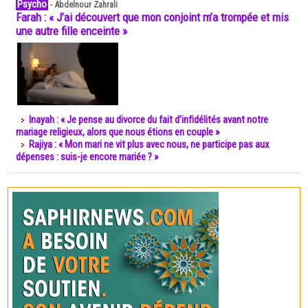
Psycho
-
Abdelnour Zahrali
Farah : « J’ai découvert que mon conjoint m’a trompée et mis
une autre fille enceinte »
Inayah : « Je pense au divorce du fait d’infidélités avant notre
mariage religieux, alors que nous étions en couple »
Rajiya : « Mon mari ne vit plus avec nous, ne participe pas aux
dépenses : suis-je encore mariée ? »