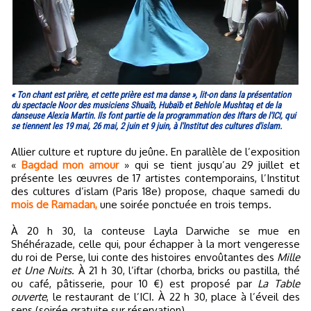
« Ton chant est prière, et cette prière est ma danse », lit-on dans la présentation
du spectacle Noor des musiciens Shuaïb, Hubaïb et Behlole Mushtaq et de la
danseuse Alexia Martin. Ils font partie de la programmation des Iftars de l'ICI, qui
se tiennent les 19 mai, 26 mai, 2 juin et 9 juin, à l'Institut des cultures d'islam.
Allier culture et rupture du jeûne. En parallèle de l’exposition
«
Bagdad mon amour
» qui se tient jusqu’au 29 juillet et
présente les œuvres de 17 artistes contemporains, l’Institut
des cultures d’islam (Paris 18e) propose, chaque samedi du
mois de Ramadan,
une soirée ponctuée en trois temps.
À 20 h 30, la conteuse Layla Darwiche se mue en
Shéhérazade, celle qui, pour échapper à la mort vengeresse
du roi de Perse, lui conte des histoires envoûtantes des
Mille
et Une Nuits
. À 21 h 30, l’iftar (chorba, bricks ou pastilla, thé
ou café, pâtisserie, pour 10 €) est proposé par
La Table
ouverte
, le restaurant de l’ICI. À 22 h 30, place à l’éveil des
sens (soirée gratuite sur réservation).