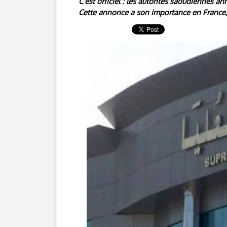
C'est officiel : les autorités saoudiennes 
Cette annonce a son importance en France,