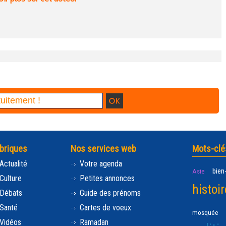
briques
Nos services web
Mots-clé
Actualité
Votre agenda
bien
Asie
Culture
Petites annonces
histoir
Débats
Guide des prénoms
Santé
Cartes de voeux
mosquée
Vidéos
Ramadan