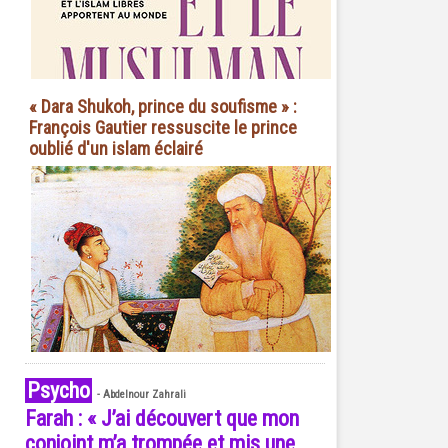
« Dara Shukoh, prince du soufisme » :
François Gautier ressuscite le prince
oublié d'un islam éclairé
Psycho
-
Abdelnour Zahrali
Farah : « J’ai découvert que mon
conjoint m’a trompée et mis une