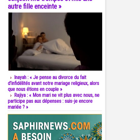
autre fille enceinte »
Inayah : « Je pense au divorce du fait
d’infidélités avant notre mariage religieux, alors
que nous étions en couple »
Rajiya : « Mon mari ne vit plus avec nous, ne
participe pas aux dépenses : suis-je encore
mariée ? »