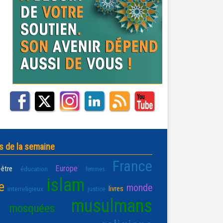
s de la semaine
France
Europe
-être
éducation
femmes
islam
e
monde
livres
interreligieux
justice
musulmans
mosquées