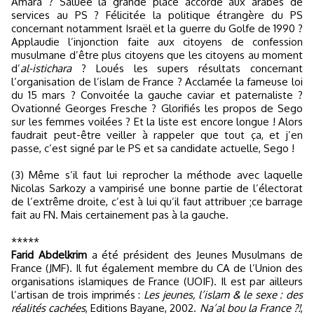
Amara ? Saluée la grande place accordé aux arabes de
services au PS ? Félicitée la politique étrangère du PS
concernant notamment Israël et la guerre du Golfe de 1990 ?
Applaudie l’injonction faite aux citoyens de confession
musulmane d’être plus citoyens que les citoyens au moment
d’
al-istichara
? Loués les supers résultats concernant
l’organisation de l’islam de France ? Acclamée la fameuse loi
du 15 mars ? Convoitée la gauche caviar et paternaliste ?
Ovationné Georges Fresche ? Glorifiés les propos de Sego
sur les femmes voilées ? Et la liste est encore longue ! Alors
faudrait peut-être veiller à rappeler que tout ça, et j’en
passe, c’est signé par le PS et sa candidate actuelle, Sego !
(3) Même s’il faut lui reprocher la méthode avec laquelle
Nicolas Sarkozy a vampirisé une bonne partie de l’électorat
de l’extrême droite, c’est à lui qu’il faut attribuer ;ce barrage
fait au FN. Mais certainement pas à la gauche.
*****
Farid Abdelkrim
a été président des Jeunes Musulmans de
France (JMF). Il fut également membre du CA de l’Union des
organisations islamiques de France (UOIF). Il est par ailleurs
l’artisan de trois imprimés :
Les jeunes, l’islam & le sexe : des
réalités cachées
, Editions Bayane, 2002.
Na’al bou la France ?!
,