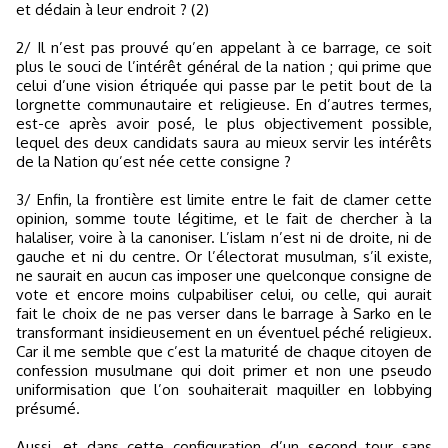
et dédain à leur endroit ? (2)
2/ Il n’est pas prouvé qu’en appelant à ce barrage, ce soit
plus le souci de l’intérêt général de la nation ; qui prime que
celui d’une vision étriquée qui passe par le petit bout de la
lorgnette communautaire et religieuse. En d’autres termes,
est-ce après avoir posé, le plus objectivement possible,
lequel des deux candidats saura au mieux servir les intérêts
de la Nation qu’est née cette consigne ?
3/ Enfin, la frontière est limite entre le fait de clamer cette
opinion, somme toute légitime, et le fait de chercher à la
halaliser, voire à la canoniser. L’islam n’est ni de droite, ni de
gauche et ni du centre. Or l’électorat musulman, s’il existe,
ne saurait en aucun cas imposer une quelconque consigne de
vote et encore moins culpabiliser celui, ou celle, qui aurait
fait le choix de ne pas verser dans le barrage à Sarko en le
transformant insidieusement en un éventuel péché religieux.
Car il me semble que c’est la maturité de chaque citoyen de
confession musulmane qui doit primer et non une pseudo
uniformisation que l’on souhaiterait maquiller en lobbying
présumé.
Aussi, et dans cette configuration d’un second tour sans