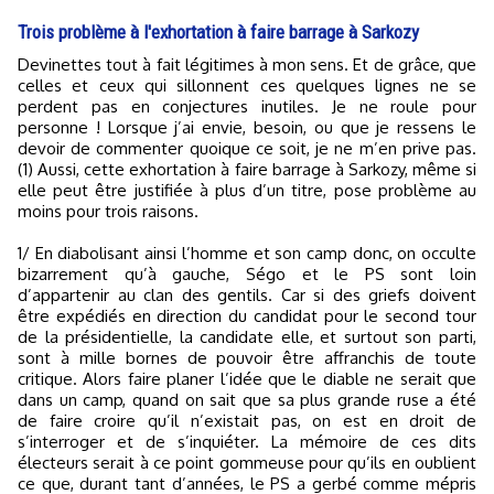
Trois problème à l'exhortation à faire barrage à Sarkozy
Devinettes tout à fait légitimes à mon sens. Et de grâce, que
celles et ceux qui sillonnent ces quelques lignes ne se
perdent pas en conjectures inutiles. Je ne roule pour
personne ! Lorsque j’ai envie, besoin, ou que je ressens le
devoir de commenter quoique ce soit, je ne m’en prive pas.
(1) Aussi, cette exhortation à faire barrage à Sarkozy, même si
elle peut être justifiée à plus d’un titre, pose problème au
moins pour trois raisons.
1/ En diabolisant ainsi l’homme et son camp donc, on occulte
bizarrement qu’à gauche, Ségo et le PS sont loin
d’appartenir au clan des gentils. Car si des griefs doivent
être expédiés en direction du candidat pour le second tour
de la présidentielle, la candidate elle, et surtout son parti,
sont à mille bornes de pouvoir être affranchis de toute
critique. Alors faire planer l’idée que le diable ne serait que
dans un camp, quand on sait que sa plus grande ruse a été
de faire croire qu’il n’existait pas, on est en droit de
s’interroger et de s’inquiéter. La mémoire de ces dits
électeurs serait à ce point gommeuse pour qu’ils en oublient
ce que, durant tant d’années, le PS a gerbé comme mépris