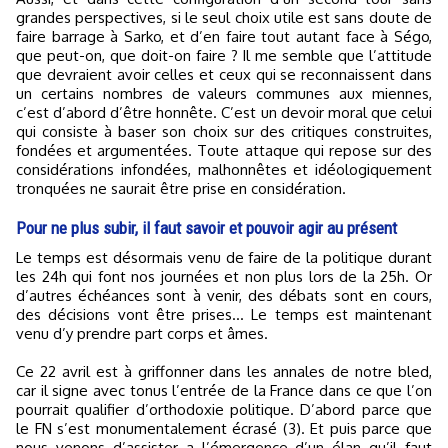
grandes perspectives, si le seul choix utile est sans doute de
faire barrage à Sarko, et d’en faire tout autant face à Ségo,
que peut-on, que doit-on faire ? Il me semble que l’attitude
que devraient avoir celles et ceux qui se reconnaissent dans
un certains nombres de valeurs communes aux miennes,
c’est d’abord d’être honnête. C’est un devoir moral que celui
qui consiste à baser son choix sur des critiques construites,
fondées et argumentées. Toute attaque qui repose sur des
considérations infondées, malhonnêtes et idéologiquement
tronquées ne saurait être prise en considération.
Pour ne plus subir, il faut savoir et pouvoir agir au présent
Le temps est désormais venu de faire de la politique durant
les 24h qui font nos journées et non plus lors de la 25h. Or
d’autres échéances sont à venir, des débats sont en cours,
des décisions vont être prises… Le temps est maintenant
venu d’y prendre part corps et âmes.
Ce 22 avril est à griffonner dans les annales de notre bled,
car il signe avec tonus l’entrée de la France dans ce que l’on
pourrait qualifier d’orthodoxie politique. D’abord parce que
le FN s’est monumentalement écrasé (3). Et puis parce que
nous venons d’assister a l’émergence d’un élan qu’il faut