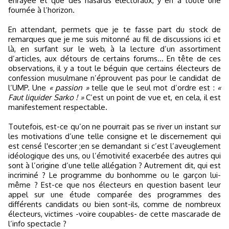
enrayée et que des hasards électoraux, y en a toute une
fournée à l’horizon.
En attendant, permets que je te fasse part du stock de
remarques que je me suis mitonné au fil de discussions ici et
là, en surfant sur le web, à la lecture d’un assortiment
d’articles, aux détours de certains forums… En tête de ces
observations, il y a tout le béguin que certains électeurs de
confession musulmane n’éprouvent pas pour le candidat de
l’UMP. Une
« passion »
telle que le seul mot d’ordre est :
«
Faut liquider Sarko ! »
C’est un point de vue et, en cela, il est
manifestement respectable.
Toutefois, est-ce qu’on ne pourrait pas se river un instant sur
les motivations d’une telle consigne et le discernement qui
est censé l'escorter ;en se demandant si c’est l’aveuglement
idéologique des uns, ou l’émotivité exacerbée des autres qui
sont à l’origine d’une telle allégation ? Autrement dit, qui est
incriminé ? Le programme du bonhomme ou le garçon lui-
même ? Est-ce que nos électeurs en question basent leur
appel sur une étude comparée des programmes des
différents candidats ou bien sont-ils, comme de nombreux
électeurs, victimes -voire coupables- de cette mascarade de
l’info spectacle ?