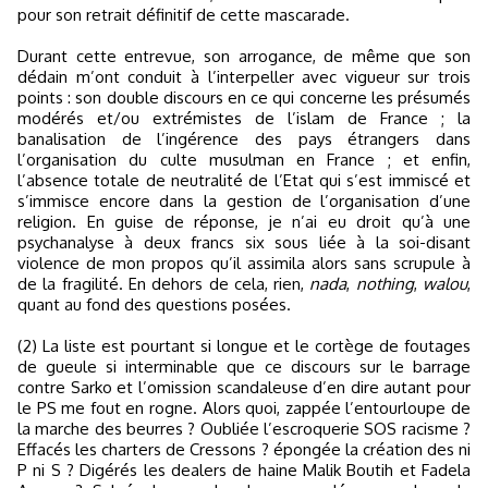
pour son retrait définitif de cette mascarade.
Durant cette entrevue, son arrogance, de même que son
dédain m’ont conduit à l’interpeller avec vigueur sur trois
points : son double discours en ce qui concerne les présumés
modérés et/ou extrémistes de l’islam de France ; la
banalisation de l’ingérence des pays étrangers dans
l’organisation du culte musulman en France ; et enfin,
l’absence totale de neutralité de l’Etat qui s’est immiscé et
s’immisce encore dans la gestion de l’organisation d’une
religion. En guise de réponse, je n’ai eu droit qu’à une
psychanalyse à deux francs six sous liée à la soi-disant
violence de mon propos qu’il assimila alors sans scrupule à
de la fragilité. En dehors de cela, rien,
nada
,
nothing
,
walou
,
quant au fond des questions posées.
(2) La liste est pourtant si longue et le cortège de foutages
de gueule si interminable que ce discours sur le barrage
contre Sarko et l’omission scandaleuse d’en dire autant pour
le PS me fout en rogne. Alors quoi, zappée l’entourloupe de
la marche des beurres ? Oubliée l’escroquerie SOS racisme ?
Effacés les charters de Cressons ? épongée la création des ni
P ni S ? Digérés les dealers de haine Malik Boutih et Fadela