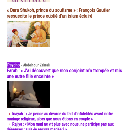
« Dara Shukoh, prince du soufisme » : François Gautier
ressuscite le prince oublié d'un islam éclairé
Psycho
-
Abdelnour Zahrali
Farah : « J’ai découvert que mon conjoint m’a trompée et mis
une autre fille enceinte »
Inayah : « Je pense au divorce du fait d’infidélités avant notre
mariage religieux, alors que nous étions en couple »
Rajiya : « Mon mari ne vit plus avec nous, ne participe pas aux
dépenses : suis-je encore mariée ? »