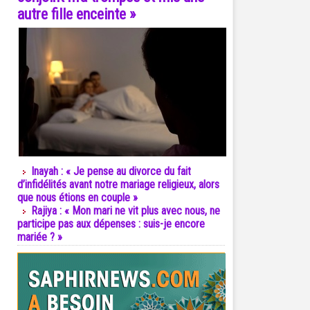
autre fille enceinte »
Inayah : « Je pense au divorce du fait
d’infidélités avant notre mariage religieux, alors
que nous étions en couple »
Rajiya : « Mon mari ne vit plus avec nous, ne
participe pas aux dépenses : suis-je encore
mariée ? »