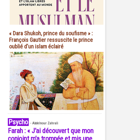
« Dara Shukoh, prince du soufisme » :
François Gautier ressuscite le prince
oublié d'un islam éclairé
Psycho
-
Abdelnour Zahrali
Farah : « J’ai découvert que mon
conjoint m’a trompée et mis une