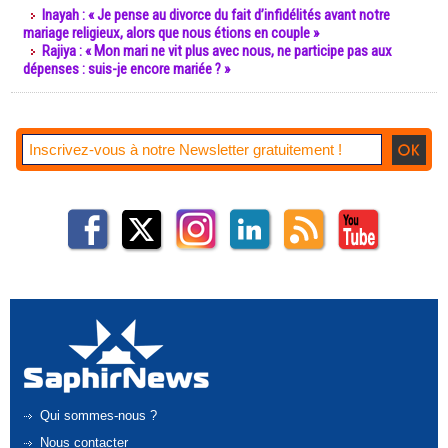
Inayah : « Je pense au divorce du fait d’infidélités avant notre
mariage religieux, alors que nous étions en couple »
Rajiya : « Mon mari ne vit plus avec nous, ne participe pas aux
dépenses : suis-je encore mariée ? »
Qui sommes-nous ?
Nous contacter