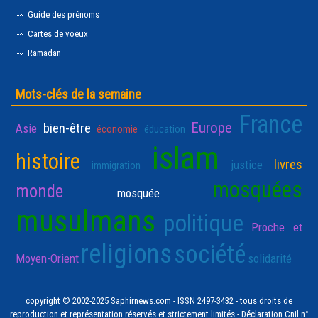
Guide des prénoms
Cartes de voeux
Ramadan
Mots-clés de la semaine
France
Europe
bien-être
Asie
économie
éducation
islam
histoire
livres
justice
immigration
mosquées
monde
mosquée
musulmans
politique
Proche et
religions
société
Moyen-Orient
solidarité
copyright © 2002-2025 Saphirnews.com - ISSN 2497-3432 - tous droits de
reproduction et représentation réservés et strictement limités - Déclaration Cnil n°