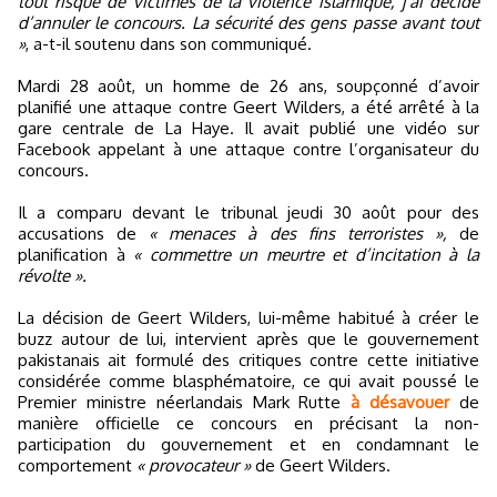
tout risque de victimes de la violence islamique, j’ai décidé
d’annuler le concours. La sécurité des gens passe avant tout
»
, a-t-il soutenu dans son communiqué.
Mardi 28 août, un homme de 26 ans, soupçonné d’avoir
planifié une attaque contre Geert Wilders, a été arrêté à la
gare centrale de La Haye. Il avait publié une vidéo sur
Facebook appelant à une attaque contre l’organisateur du
concours.
Il a comparu devant le tribunal jeudi 30 août pour des
accusations de
« menaces à des fins terroristes »,
de
planification à
« commettre un meurtre et d’incitation à la
révolte ».
La décision de Geert Wilders, lui-même habitué à créer le
buzz autour de lui, intervient après que le gouvernement
pakistanais ait formulé des critiques contre cette initiative
considérée comme blasphématoire, ce qui avait poussé le
Premier ministre néerlandais Mark Rutte
à désavouer
de
manière officielle ce concours en précisant la non-
participation du gouvernement et en condamnant le
comportement
« provocateur »
de Geert Wilders.