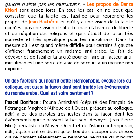
gauche n’aime pas les musulmans. »
Les propos de Bariza
Khiairi
sont assez forts. En tous les cas, on ne peut que
constater que la laïcité est falsifiée pour reprendre les
propos de
Jean Baubérot
et qu’il y a une vision de la laïcité
qui n’est pas une vision de liberté mais d’absence de liberté
et de négation des religions et qui s’établit de façon très
nouvelle et très spécifique pour les musulmans. Dans la
mesure où il est quand même difficile pour certains à gauche
d’afficher franchement un racisme anti-arabe, le fait de
dévoyer et de falsifier la laïcité pour en faire un facteur anti-
musulman est une sorte de voie de secours à un racisme non
exprimé.
Un des facteurs qui nourrit cette islamophobie, évoqué lors du
colloque, est aussi la façon dont sont traités les événements
du monde arabe. Quel est votre sentiment ?
Pascal Boniface :
Pouria Amirshahi (député des Français de
l’étranger, Maghreb/Afrique de l’Ouest, présent au colloque,
ndlr) a eu des paroles très justes dans la façon dont les
événements qui se passent là-bas sont dévoyés. Jean-Pierre
Filiu (spécialiste du Moyen-Orient et de l’islam contemporain,
ndlr) également en disant qu’au lieu de s’occuper des choses
qui se passent réellement – personne ne parle du syndicat