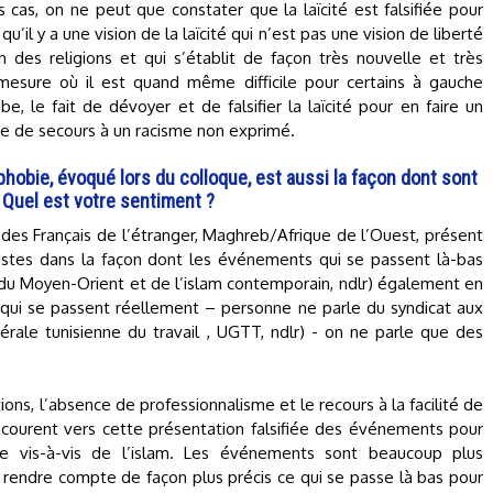
 cas, on ne peut que constater que la laïcité est falsifiée pour
qu’il y a une vision de la laïcité qui n’est pas une vision de liberté
 des religions et qui s’établit de façon très nouvelle et très
mesure où il est quand même difficile pour certains à gauche
e, le fait de dévoyer et de falsifier la laïcité pour en faire un
ie de secours à un racisme non exprimé.
phobie, évoqué lors du colloque, est aussi la façon dont sont
Quel est votre sentiment ?
des Français de l’étranger, Maghreb/Afrique de l’Ouest, présent
justes dans la façon dont les événements qui se passent là-bas
te du Moyen-Orient et de l’islam contemporain, ndlr) également en
 qui se passent réellement – personne ne parle du syndicat aux
rale tunisienne du travail , UGTT, ndlr) - on ne parle que des
ntions, l’absence de professionnalisme et le recours à la facilité de
courent vers cette présentation falsifiée des événements pour
e vis-à-vis de l’islam. Les événements sont beaucoup plus
it rendre compte de façon plus précis ce qui se passe là bas pour