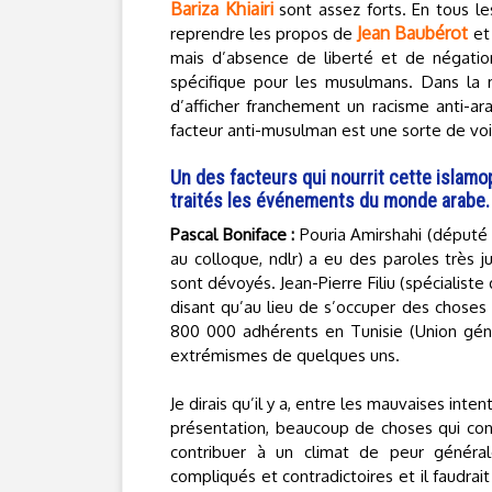
Bariza Khiairi
sont assez forts. En tous les
Jean Baubérot
reprendre les propos de
et 
mais d’absence de liberté et de négation
spécifique pour les musulmans. Dans la 
d’afficher franchement un racisme anti-arab
facteur anti-musulman est une sorte de vo
Un des facteurs qui nourrit cette islamo
traités les événements du monde arabe. 
Pascal Boniface :
Pouria Amirshahi (député 
au colloque, ndlr) a eu des paroles très 
sont dévoyés. Jean-Pierre Filiu (spécialis
disant qu’au lieu de s’occuper des choses
800 000 adhérents en Tunisie (Union géné
extrémismes de quelques uns.
Je dirais qu’il y a, entre les mauvaises inte
présentation, beaucoup de choses qui con
contribuer à un climat de peur général
compliqués et contradictoires et il faudra