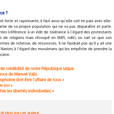
ce ?
t forte et rayonnante, il faut aussi qu’elle soit en paix avec elle-
ie de sa propre population qui ne va pas disparaître et partir.
antes (référence à un édit de tolérance à l’égard des protestants
s de religions mais révoqué en 1685, ndlr), on sait ce que son
mes de richesse, de ressources. Il ne faudrait pas qu’il y ait une
e Nantes à l’égard des musulmans qui les empêche de prendre la
nçaise.
de crédibilité de notre République laïque
rence de Manuel Valls
ophobie doit être l’affaire de tous »
re-soi »
hie les libertés individuelles »
ir plus sur cet auteur