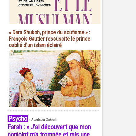
« Dara Shukoh, prince du soufisme » :
François Gautier ressuscite le prince
oublié d'un islam éclairé
Psycho
-
Abdelnour Zahrali
Farah : « J’ai découvert que mon
conjoint m’a trompée et mis une