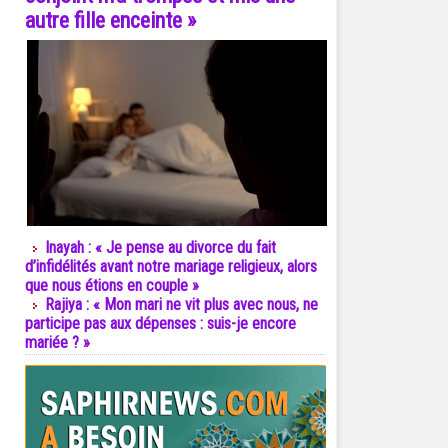
autre fille enceinte »
Inayah : « Je pense au divorce du fait
d’infidélités avant notre mariage religieux, alors
que nous étions en couple »
Rajiya : « Mon mari ne vit plus avec nous, ne
participe pas aux dépenses : suis-je encore
mariée ? »