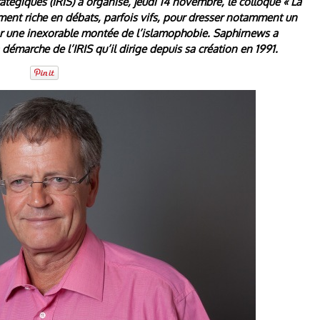
tratégiques (IRIS) a organisé, jeudi 14 novembre, le colloque « La
ment riche en débats, parfois vifs, pour dresser notamment un
par une inexorable montée de l’islamophobie. Saphirnews a
démarche de l’IRIS qu’il dirige depuis sa création en 1991.