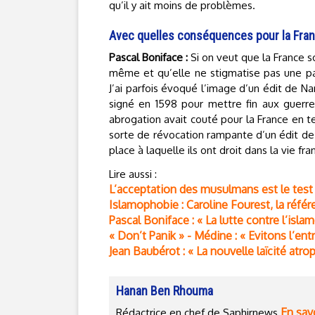
qu’il y ait moins de problèmes.
Avec quelles conséquences pour la Fran
Pascal Boniface :
Si on veut que la France soi
même et qu’elle ne stigmatise pas une part
J’ai parfois évoqué l’image d’un édit de N
signé en 1598 pour mettre fin aux guerre
abrogation avait couté pour la France en ter
sorte de révocation rampante d’un édit d
place à laquelle ils ont droit dans la vie fra
Lire aussi :
L’acceptation des musulmans est le test 
Islamophobie : Caroline Fourest, la réfé
Pascal Boniface : « La lutte contre l’islam
« Don’t Panik » - Médine : « Evitons l’ent
Jean Baubérot : « La nouvelle laïcité atrop
Hanan Ben Rhouma
En savo
Rédactrice en chef de Saphirnews