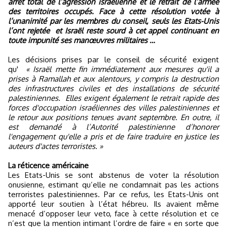
arrêt total de l’agression israélienne et le retrait de l’armée
des territoires occupés. Face à cette résolution votée à
l’unanimité par les membres du conseil, seuls les Etats-Unis
l’ont rejetée
et Israël reste sourd à cet appel continuant en
toute impunité ses manœuvres militaires …
Les décisions prises par le conseil de sécurité exigent
qu'
« Israël mette fin immédiatement aux mesures qu'il a
prises à Ramallah et aux alentours, y compris la destruction
des infrastructures civiles et des installations de sécurité
palestiniennes. Elles exigent également le retrait rapide des
forces d'occupation israéliennes des villes palestiniennes et
le retour aux positions tenues avant septembre. En outre, il
est demandé à l’Autorité palestinienne d’honorer
l'engagement qu'elle a pris et de faire traduire en justice les
auteurs d'actes terroristes. »
La réticence américaine
Les Etats-Unis se sont abstenus de voter la résolution
onusienne, estimant qu’elle ne condamnait pas les actions
terroristes palestiniennes. Par ce refus, les Etats-Unis ont
apporté leur soutien à l’état hébreu. Ils avaient même
menacé d’opposer leur veto, face à cette résolution et ce
n’est que la mention intimant l’ordre de faire « en sorte que