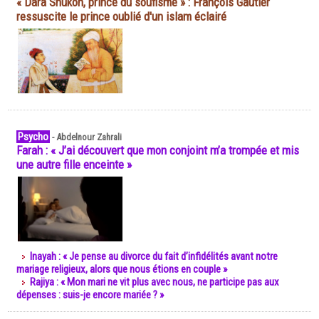
« Dara Shukoh, prince du soufisme » : François Gautier
ressuscite le prince oublié d'un islam éclairé
Psycho
-
Abdelnour Zahrali
Farah : « J’ai découvert que mon conjoint m’a trompée et mis
une autre fille enceinte »
Inayah : « Je pense au divorce du fait d’infidélités avant notre
mariage religieux, alors que nous étions en couple »
Rajiya : « Mon mari ne vit plus avec nous, ne participe pas aux
dépenses : suis-je encore mariée ? »