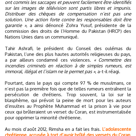
ont commis les saccages et peuvent facilement être identifiés
sur les images de télévision sont partis libres et impunis.
Distribuer des chèques de compensation n’est pas une
solution. Une action forte contre les responsables doit être
garantie »
, a ainsi dénoncé Zohra Yusuf, présidente de la
commission des droits de l’Homme du Pakistan (HRCP) des
Nations Unies dans un communiqué.
Tahir Ashrafi, le président du Conseil des oulémas du
Pakistan, l’une des plus hautes autorités religieuses du pays,
a par ailleurs condamné ces violences.
« Commettre des
incendies criminels en réaction à de simples rumeurs, est
immoral, illégal et l’islam ne le permet pas »
, a-t-il réagi.
Pourtant, dans le pays qui compte 97 % de musulmans, ce
n’est pas la première fois que de telles rumeurs entraînent la
persécution de chrétiens. Trop souvent, la loi sur le
blasphème, qui prévoit la peine de mort pour les auteurs
d’insultes au Prophète Muhammad et la prison à vie pour
ceux qui brûleraient un verset du Coran, est instrumentalisée
pour opprimer la minorité chrétienne.
Au mois d’août 2012, Rimsha en a fait les frais.
L’adolescente
chrétienne, accusée à tort d’avoir brûlé des versets du Coran
,