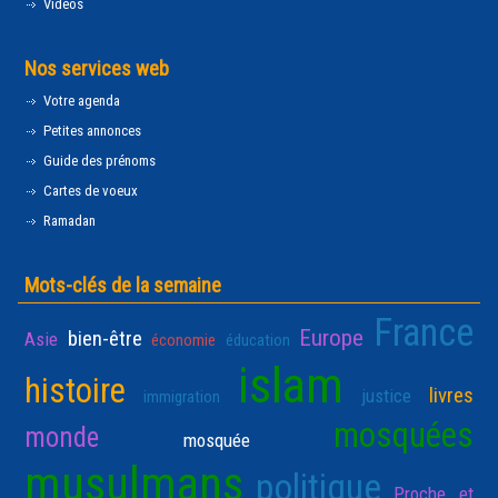
Vidéos
Nos services web
Votre agenda
Petites annonces
Guide des prénoms
Cartes de voeux
Ramadan
Mots-clés de la semaine
France
Europe
bien-être
Asie
économie
éducation
islam
histoire
livres
justice
immigration
mosquées
monde
mosquée
musulmans
politique
Proche et