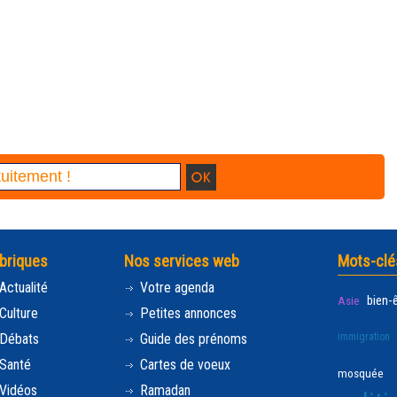
briques
Nos services web
Mots-clé
Actualité
Votre agenda
bien-
Asie
Culture
Petites annonces
Débats
Guide des prénoms
immigration
Santé
Cartes de voeux
mosquée
Vidéos
Ramadan