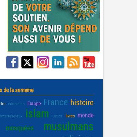
s de la semaine
France
histoire
Europe
être
éducation
islam
monde
livres
interreligieux
justice
musulmans
mosquées