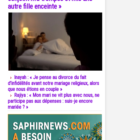
autre fille enceinte »
Inayah : « Je pense au divorce du fait
d’infidélités avant notre mariage religieux, alors
que nous étions en couple »
Rajiya : « Mon mari ne vit plus avec nous, ne
participe pas aux dépenses : suis-je encore
mariée ? »