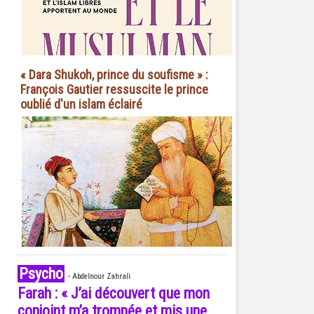
« Dara Shukoh, prince du soufisme » :
François Gautier ressuscite le prince
oublié d'un islam éclairé
Psycho
-
Abdelnour Zahrali
Farah : « J’ai découvert que mon
conjoint m’a trompée et mis une