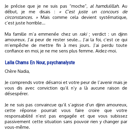
Je précise que je ne suis pas “moche”,
al hamdulillah
. Au
début, je me disais :
« C’est juste un concours de
circonstances. »
Mais comme cela devient systématique,
c’est juste horrible...
Ma famille m’a emmenée chez un
raki
; verdict : un djinn
amoureux. J’ai peur de rester seule... J’ai la foi, c’est ce qui
m’empêche de mettre fin à mes jours. J’ai perdu toute
confiance en moi, je ne me sens plus femme. Aidez-moi.
Lalla Chams En Nour, psychanalyste
Chère Nadia,
Je comprends votre désarroi et votre peur de l’avenir mais je
vous dis avec conviction qu’il n’y a là aucune raison de
désespérer.
Je ne suis pas convaincue qu’il s’agisse d’un djinn amoureux,
cette réponse pourrait vous faire croire que votre
responsabilité n’est pas engagée et que vous subissez
passivement cette situation sans pouvoir rien y changer par
vous-même.