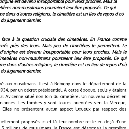
origine est devenu insupportable pour leurs proches. Mais le
etières non-musulmans pourraient leur être proposés. Ce qui
e dans d’autres religions, le cimetière est un lieu de repos d’où
r du Jugement dernier.
ace à la question cruciale des cimetières. En France comme
errés près des leurs. Mais peu de cimetières le permettent. Le
d’origine est devenu insupportable pour leurs proches. Mais le
imetières non-musulmans pourraient leur être proposés. Ce qui
me dans d’autres religions, le cimetière est un lieu de repos d’où
r du Jugement dernier.
vé aux musulmans. Il est à Bobigny, dans le département de la
 1934, par un décret présidentiel. A cette époque, seuls y étaient
al Avicenne situé non loin du cimetière. Un nouveau décret en
 personnes. Les tombes y sont toutes orientées vers la Mecque,
 Elles ne présentent aucun aspect luxueux par respect des
tuellement proposés ici et là, leur nombre reste en deçà d’une
5 millions de musulmans, la France est désormais la première