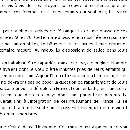
ir vis-à-vis de ces citoyens se couvre d’un silence que les
mmes, ces femmes et à leurs enfants qui sont d’ici, la France
 pour la plupart, arrivés de l’étranger. La grande masse de ces
s années 60 et 70. Cette main-d’œuvre non qualifiée occupait des
sines automobiles, le bâtiment et les mines. Leurs pratiques
certaine mesure. Au mieux, ils disposaient de salles dans leurs
 souhaitaient être rapatriés dans leur pays d’origine. Nombre
 Ils avaient donc le vœu d’être inhumés près de leurs enfants qui
, en prendre soin. Aujourd’hui, cette situation a bien changé. Les
 ne devraient pas se poser la question de rapatriement de leurs
s. Car leur vie se déroule en France. Leurs enfants, leur famille se
aissent que de loin le pays dont sont partis leurs parents. La
erait ainsi à l’intégration de ces musulmans de France. Ils se
qui est la leur. La seule où ils passent l’essentiel de leur vie et
plètement membres.
ne réalité dans l’Hexagone. Ces musulmans aspirent à se voir