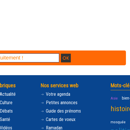
briques
Nos services web
Mots-clé
Actualité
Votre agenda
bien
Asie
Culture
Petites annonces
histoir
Débats
Guide des prénoms
Santé
Cartes de voeux
mosquée
Vidéos
Ramadan