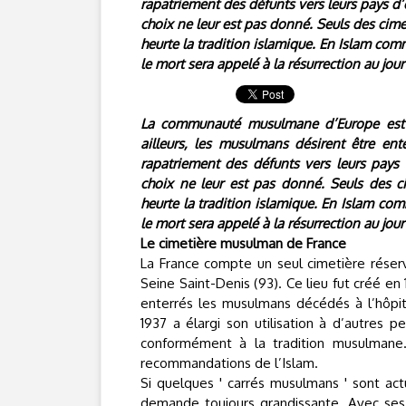
rapatriement des défunts vers leurs pays d’
choix ne leur est pas donné. Seuls des cim
heurte la tradition islamique. En Islam comm
le mort sera appelé à la résurrection au jou
La communauté musulmane d’Europe est f
ailleurs, les musulmans désirent être ent
rapatriement des défunts vers leurs pays 
choix ne leur est pas donné. Seuls des c
heurte la tradition islamique. En Islam com
le mort sera appelé à la résurrection au jou
Le cimetière musulman de France
La France compte un seul cimetière réser
Seine Saint-Denis (93). Ce lieu fut créé en
enterrés les musulmans décédés à l’hôpit
1937 a élargi son utilisation à d’autres
conformément à la tradition musulmane.
recommandations de l’Islam.
Si quelques ' carrés musulmans ' sont ac
demande toujours grandissante. Avec ses 