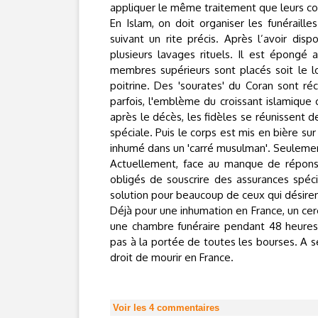
appliquer le même traitement que leurs con
En Islam, on doit organiser les funérailles
suivant un rite précis. Après l’avoir di
plusieurs lavages rituels. Il est épongé
membres supérieurs sont placés soit le lo
poitrine. Des 'sourates' du Coran sont réc
parfois, l'emblème du croissant islamiqu
après le décès, les fidèles se réunissent d
spéciale. Puis le corps est mis en bière sur 
inhumé dans un 'carré musulman'. Seulement,
Actuellement, face au manque de réponse
obligés de souscrire des assurances spécif
solution pour beaucoup de ceux qui désirent
Déjà pour une inhumation en France, un cer
une chambre funéraire pendant 48 heures,
pas à la portée de toutes les bourses. A
droit de mourir en France.
Voir les
4
commentaires