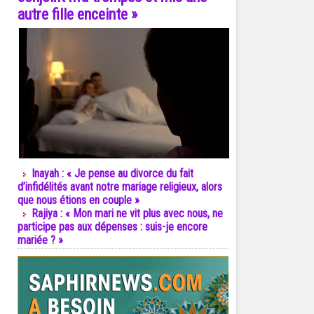
autre fille enceinte »
Inayah : « Je pense au divorce du fait
d’infidélités avant notre mariage religieux, alors
que nous étions en couple »
Rajiya : « Mon mari ne vit plus avec nous, ne
participe pas aux dépenses : suis-je encore
mariée ? »