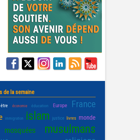
s de la semaine
France
Europe
-être
éducation
économie
islam
e
monde
justice
livres
immigration
musulmans
mosquées