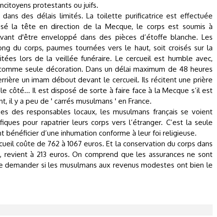
citoyens protestants ou juifs.
 dans des délais limités. La toilette purificatrice est effectuée
sposé la tête en direction de la Mecque, le corps est soumis à
 avant d'être enveloppé dans des pièces d’étoffe blanche. Les
ng du corps, paumes tournées vers le haut, soit croisés sur la
itées lors de la veillée funéraire. Le cercueil est humble avec,
e comme seule décoration. Dans un délai maximum de 48 heures
errière un imam débout devant le cercueil. Ils récitent une prière
le côté... Il est disposé de sorte à faire face à la Mecque s’il est
 il y a peu de ' carrés musulmans ' en France.
s des responsables locaux, les musulmans français se voient
iques pour rapatrier leurs corps vers l’étranger. C’est la seule
 bénéficier d’une inhumation conforme à leur foi religieuse.
cueil coûte de 762 à 1067 euros. Et la conservation du corps dans
 revient à 213 euros. On comprend que les assurances ne sont
 se demander si les musulmans aux revenus modestes ont bien le