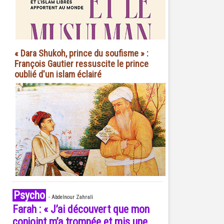
« Dara Shukoh, prince du soufisme » :
François Gautier ressuscite le prince
oublié d'un islam éclairé
Psycho
-
Abdelnour Zahrali
Farah : « J’ai découvert que mon
conjoint m’a trompée et mis une