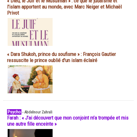
« Dieu, le Juif et le Musulman » : ce que le judaïsme et
l'islam apportent au monde, avec Marc Neiger et Michaël
Privot
« Dara Shukoh, prince du soufisme » : François Gautier
ressuscite le prince oublié d'un islam éclairé
Psycho
-
Abdelnour Zahrali
Farah : « J’ai découvert que mon conjoint m’a trompée et mis
une autre fille enceinte »