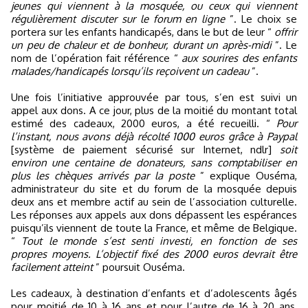
jeunes qui viennent à la mosquée, ou ceux qui viennent
régulièrement discuter sur le forum en ligne
”. Le choix se
portera sur les enfants handicapés, dans le but de leur “
offrir
un peu de chaleur et de bonheur, durant un après-midi
”. Le
nom de l’opération fait référence “
aux sourires des enfants
malades/handicapés lorsqu’ils reçoivent un cadeau
”.
Une fois l’initiative approuvée par tous, s’en est suivi un
appel aux dons. A ce jour, plus de la moitié du montant total
estimé des cadeaux, 2000 euros, a été recueilli. “
Pour
l’instant, nous avons déjà récolté 1000 euros grâce à Paypal
[système de paiement sécurisé sur Internet, ndlr]
soit
environ une centaine de donateurs, sans comptabiliser en
plus les chèques arrivés par la poste
” explique Ouséma,
administrateur du site et du forum de la mosquée depuis
deux ans et membre actif au sein de l’association culturelle.
Les réponses aux appels aux dons dépassent les espérances
puisqu’ils viennent de toute la France, et même de Belgique.
“
Tout le monde s’est senti investi, en fonction de ses
propres moyens. L’objectif fixé des 2000 euros devrait être
facilement atteint
” poursuit Ouséma.
Les cadeaux, à destination d’enfants et d’adolescents âgés
pour moitié de 10 à 16 ans et pour l’autre de 16 à 20 ans,