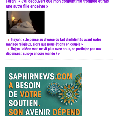
Farah : « J’ai découvert que mon conjoint m’a trompée et mis
une autre fille enceinte »
Inayah : « Je pense au divorce du fait d’infidélités avant notre
mariage religieux, alors que nous étions en couple »
Rajiya : « Mon mari ne vit plus avec nous, ne participe pas aux
dépenses : suis-je encore mariée ? »