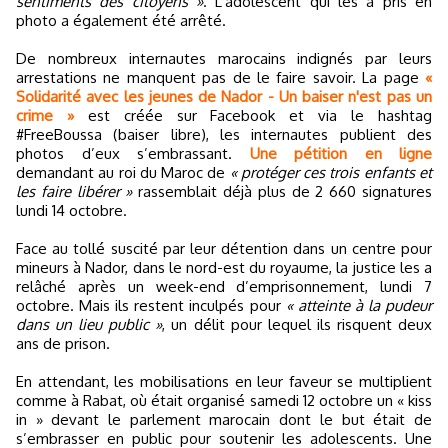
sentiments des citoyens »
. L’adolescent qui les a pris en
photo a également été arrêté.
De nombreux internautes marocains indignés par leurs
arrestations ne manquent pas de le faire savoir. La page
«
Solidarité avec les jeunes de Nador - Un baiser n'est pas un
crime »
est créée sur Facebook et via le hashtag
#FreeBoussa (baiser libre), les internautes publient des
photos d’eux s’embrassant.
Une pétition en ligne
demandant au roi du Maroc de
« protéger ces trois enfants et
les faire libérer »
rassemblait déjà plus de 2 660 signatures
lundi 14 octobre.
Face au tollé suscité par leur détention dans un centre pour
mineurs à Nador, dans le nord-est du royaume, la justice les a
relâché après un week-end d’emprisonnement, lundi 7
octobre. Mais ils restent inculpés pour
« atteinte à la pudeur
dans un lieu public »
, un délit pour lequel ils risquent deux
ans de prison.
En attendant, les mobilisations en leur faveur se multiplient
comme à Rabat, où était organisé samedi 12 octobre un « kiss
in » devant le parlement marocain dont le but était de
s’embrasser en public pour soutenir les adolescents. Une