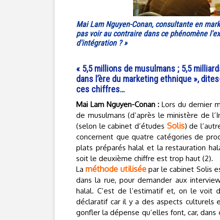
Mai Lam Nguyen-Conan, consultante en market
pas voir au contraire dans ce phénomène l'ex
d'intégration ? »
« 5,5 millions de musulmans ; 5,5 milliar
dans l’ère du marketing ethnique », dit
ces chiffres…
Mai Lam Nguyen-Conan :
Lors du dernier m
de musulmans (d’après le ministère de l’Inté
Solis
(selon le cabinet d’études
) de l’aut
concernent que quatre catégories de produi
plats préparés halal et la restauration hal
soit le deuxième chiffre est trop haut (2).
méthode utilisée
La
par le cabinet Solis 
dans la rue, pour demander aux intervie
halal. C’est de l’estimatif et, on le voit 
déclaratif car il y a des aspects culturels
gonfler la dépense qu’elles font, car, dans