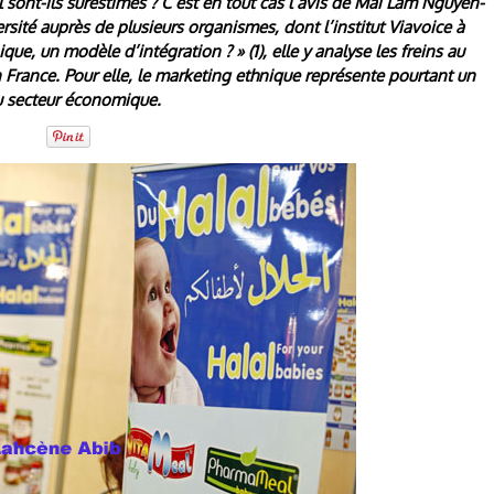
 sont-ils surestimés ? C’est en tout cas l’avis de Mai Lam Nguyen-
sité auprès de plusieurs organismes, dont l’institut Viavoice à
ique, un modèle d’intégration ? » (1), elle y analyse les freins au
rance. Pour elle, le marketing ethnique représente pourtant un
au secteur économique.