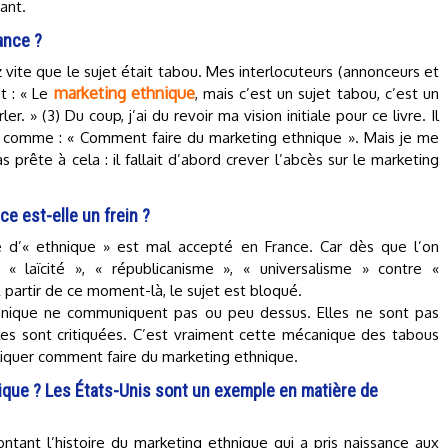
ant.
ance ?
vite que le sujet était tabou. Mes interlocuteurs (annonceurs et
marketing ethnique
nt : « Le
, mais c’est un sujet tabou, c’est un
r. » (3) Du coup, j’ai du revoir ma vision initiale pour ce livre. Il
e comme : « Comment faire du marketing ethnique ». Mais je me
 prête à cela : il fallait d’abord crever l’abcès sur le marketing
nce est-elle un frein ?
 d’« ethnique » est mal accepté en France. Car dès que l’on
« laïcité », « républicanisme », « universalisme » contre «
 partir de ce moment-là, le sujet est bloqué.
thnique ne communiquent pas ou peu dessus. Elles ne sont pas
elles sont critiquées. C’est vraiment cette mécanique des tabous
pliquer comment faire du marketing ethnique.
tique ? Les États-Unis sont un exemple en matière de
tant l’histoire du marketing ethnique qui a pris naissance aux