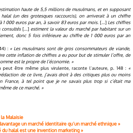
estimation haute de 5,5 millions de musulmans, et en supposant
al (un des grotesques raccourcis), on arriverait à un chiffre
 1 000 euros par an, à savoir 83 euros par mois.
[…]
Les chiffres
 consultés
[…]
estiment la valeur du marché par habitant sur un
ement, donc 5 fois inférieure au chiffre de 1 000 euros par an
44) :
« Les musulmans sont de gros consommateurs de viande,
re cette inflation de chiffres a eu pour but de stimuler l’offre, de
n somme est le propre de l’économie. »
n peut être même plus virulente, raconte l’auteure, p. 148 :
«
édaction de ce livre, j’avais droit à des critiques plus ou moins
n France, à tel point que je ne savais plus trop si c’était ma
e même de ce marché. »
 la Malaisie
 davantage un marché identitaire qu’un marché ethnique »
 du halal est une invention marketing »