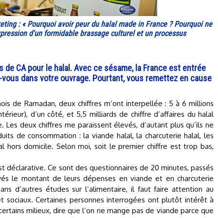
ing : « Pourquoi avoir peur du halal made in France ? Pourquoi ne
pression d'un formidable brassage culturel et un processus
ds de CA pour le halal. Avec ce sésame, la France est entrée
es-vous dans votre ouvrage. Pourtant, vous remettez en cause
ois de Ramadan, deux chiffres m’ont interpellée : 5 à 6 millions
rieur), d’un côté, et 5,5 milliards de chiffre d’affaires du halal
re. Les deux chiffres me paraissent élevés, d’autant plus qu’ils ne
ts de consommation : la viande halal, la charcuterie halal, les
al hors domicile. Selon moi, soit le premier chiffre est trop bas,
est déclarative. Ce sont des questionnaires de 20 minutes, passés
wés le montant de leurs dépenses en viande et en charcuterie
dans d’autres études sur l’alimentaire, il faut faire attention au
 et sociaux. Certaines personnes interrogées ont plutôt intérêt à
 certains milieux, dire que l’on ne mange pas de viande parce que