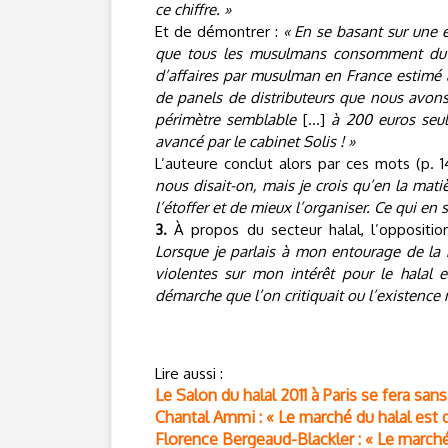
ce chiffre. »
Et de démontrer :
« En se basant sur une 
que tous les musulmans consomment du hal
d’affaires par musulman en France estimé à
de panels de distributeurs que nous avons
périmètre semblable
[…]
à 200 euros seul
avancé par le cabinet Solis ! »
L’auteure conclut alors par ces mots (p. 1
nous disait-on, mais je crois qu’en la matiè
l’étoffer et de mieux l’organiser. Ce qui e
3.
À propos du secteur halal, l’oppositio
Lorsque je parlais à mon entourage de la r
violentes sur mon intérêt pour le halal e
démarche que l’on critiquait ou l’existenc
Lire aussi :
Le Salon du halal 2011 à Paris se fera sans
Chantal Ammi : « Le marché du halal est
Florence Bergeaud-Blackler : « Le marché