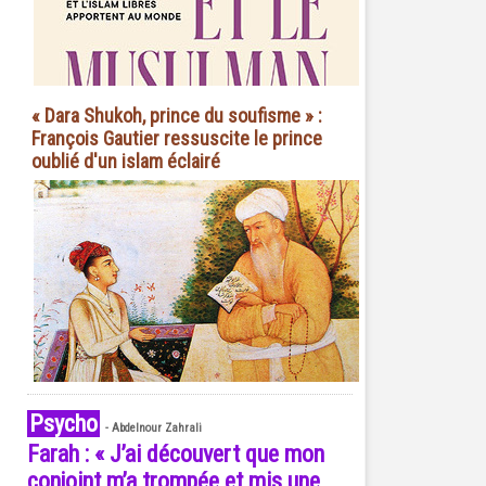
« Dara Shukoh, prince du soufisme » :
François Gautier ressuscite le prince
oublié d'un islam éclairé
Psycho
-
Abdelnour Zahrali
Farah : « J’ai découvert que mon
conjoint m’a trompée et mis une