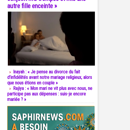
autre fille enceinte »
Inayah : « Je pense au divorce du fait
d’infidélités avant notre mariage religieux, alors
que nous étions en couple »
Rajiya : « Mon mari ne vit plus avec nous, ne
participe pas aux dépenses : suis-je encore
mariée ? »