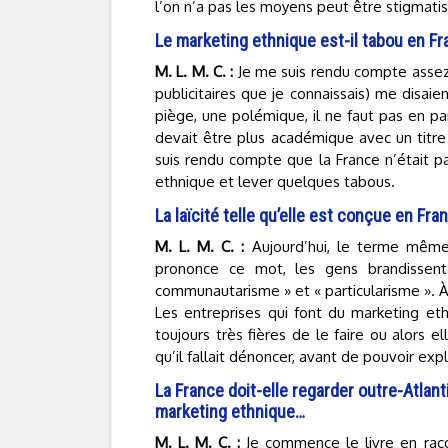
l’on n’a pas les moyens peut être stigmatis
Le marketing ethnique est-il tabou en Fr
M. L. M. C. :
Je me suis rendu compte assez 
publicitaires que je connaissais) me disaie
piège, une polémique, il ne faut pas en parle
devait être plus académique avec un titr
suis rendu compte que la France n’était pas
ethnique et lever quelques tabous.
La laïcité telle qu’elle est conçue en Fra
M. L. M. C. :
Aujourd’hui, le terme même
prononce ce mot, les gens brandissent 
communautarisme » et « particularisme ». À
Les entreprises qui font du marketing e
toujours très fières de le faire ou alors 
qu’il fallait dénoncer, avant de pouvoir ex
La France doit-elle regarder outre-Atlan
marketing ethnique…
M. L. M. C. :
Je commence le livre en racon