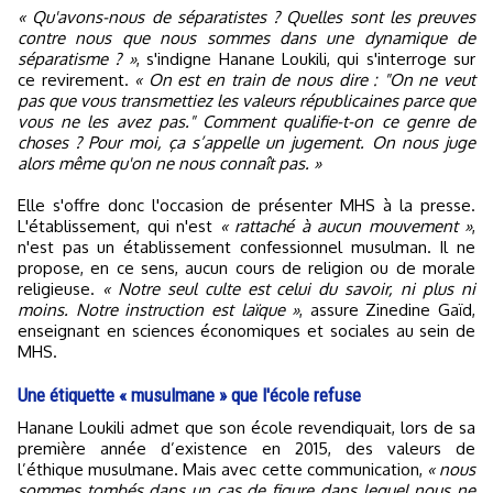
« Qu'avons-nous de séparatistes ? Quelles sont les preuves
contre nous que nous sommes dans une dynamique de
séparatisme ? »
, s'indigne Hanane Loukili, qui s'interroge sur
ce revirement.
« On est en train de nous dire : "On ne veut
pas que vous transmettiez les valeurs républicaines parce que
vous ne les avez pas." Comment qualifie-t-on ce genre de
choses ? Pour moi, ça s’appelle un jugement. On nous juge
alors même qu'on ne nous connaît pas. »
Elle s'offre donc l'occasion de présenter MHS à la presse.
L'établissement, qui n'est
« rattaché à aucun mouvement »
,
n'est pas un établissement confessionnel musulman. Il ne
propose, en ce sens, aucun cours de religion ou de morale
religieuse.
« Notre seul culte est celui du savoir, ni plus ni
moins. Notre instruction est laïque »
, assure Zinedine Gaïd,
enseignant en sciences économiques et sociales au sein de
MHS.
Une étiquette « musulmane » que l'école refuse
Hanane Loukili admet que son école revendiquait, lors de sa
première année d’existence en 2015, des valeurs de
l’éthique musulmane. Mais avec cette communication,
« nous
sommes tombés dans un cas de figure dans lequel nous ne