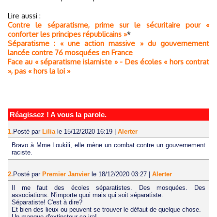
Lire aussi :
Contre le séparatisme, prime sur le sécuritaire pour «
conforter les principes républicains »
*
Séparatisme : « une action massive » du gouvernement
lancée contre 76 mosquées en France
Face au « séparatisme islamiste » - Des écoles « hors contrat
», pas « hors la loi »
Réagissez ! A vous la parole.
1.
Posté par
Lilia
le 15/12/2020 16:19
|
Alerter
Bravo à Mme Loukili, elle mène un combat contre un gouvernement
raciste.
2.
Posté par
Premier Janvier
le 18/12/2020 03:27
|
Alerter
Il me faut des écoles séparatistes. Des mosquées. Des
associations. N'importe quoi mais qui soit séparatiste.
Séparatiste! C'est à dire?
Et bien des lieux ou peuvent se trouver le défaut de quelque chose.
Un manque d'extincteur ça ira!