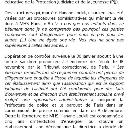
éducative de la Protection Judiciaire et de la Jeunesse (PJJ).
Des structures qui, martèle Hanane Loukili, n'auraient pas été
visées par les procédures administratives qui mènent la vie
dure à MHS Paris.
« Il n'y a pas que nos enfants dans ce
bâtiment donc je ne comprends pas pourquoi ces parties
communes sont dangereuses pour nous et pas pour les
autres. (...) Une vie égale une vie. Nos vies ne sont pas
supérieures à celles des autres. »
L'opération de contrôle survenue le 30 janvier aboutit à une
lourde sanction prononcée à l'encontre de l'école le 18
novembre par le Tribunal correctionnel de Paris.
« Les
éléments recueillis lors de ce premier contrôle ont permis de
diligenter une enquête à l'issue de laquelle les dirigeants de
cet établissement ainsi que l'association qui est le support
juridique de l'activité ont été condamnés pour des faits
d'ouverture et de direction d'un établissement scolaire privé
malgré une opposition administrative »
, indiquent la
Préfecture de police et le parquet de Paris dans un
communiqué de presse commun en date du 9 décembre.
Outre la fermeture de MHS, Hanane Loukili est condamnée à
cinq ans d'interdiction d'enseigner ou d'ouvrir un
établissement. Une décision que la directrice a décidé de