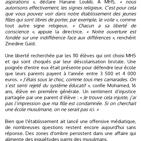
aspirations »
, déclare Hanane Loukili. A MHS,
« nous
autorisons effectivement, les signes religieux. C’est pour cela
que vous pouvez voir dans notre établissement des jeunes
filles qui sont libres de porter, par exemple, le voile »
, comme
tout autre signe religieux.
« Chacun a sa liberté de
conscience »
, appuie la directrice.
« Notre ouverture est
fondée sur une indifférence face aux différences »
, renchérit
Zinedine Gaïd.
Une liberté recherchée par les 110 élèves qui ont choisi MHS
et qui sont choqués par leur déscolarisation brutale. Une
poignée d'entre eux était présente pour défendre leur école
que leurs parents payent à l'année entre 3 500 et 4 000
euros.
« J’étais sous le choc, comme tous mes camarades. On
s’est senti rejeté du système éducatif »
, confie Mohamed, 16
ans, élève en première générale. Un sentiment d’injustice
partagée par une parent d’élève :
« Je trouve cela injuste, j’ai
pas l’impression que ma fille est condamnée. Si on cherchait
une école musulmane, on ne serait pas ici. »
Bien que l'établissement ait lancé une offensive médiatique,
de nombreuses questions restent encore aujourd'hui sans
réponse. Des zones d'ombre persistent dans une affaire qui
alimente des inquiétudes parmi des musulmans.