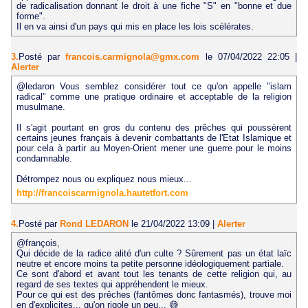
de radicalisation donnant le droit à une fiche "S" en "bonne et due
forme".
Il en va ainsi d'un pays qui mis en place les lois scélérates.
3.
Posté par
francois.carmignola@gmx.com
le 07/04/2022 22:05
|
Alerter
@ledaron Vous semblez considérer tout ce qu'on appelle "islam
radical" comme une pratique ordinaire et acceptable de la religion
musulmane.
Il s'agit pourtant en gros du contenu des prêches qui poussèrent
certains jeunes français à devenir combattants de l'Etat Islamique et
pour cela à partir au Moyen-Orient mener une guerre pour le moins
condamnable.
Détrompez nous ou expliquez nous mieux...
http://francoiscarmignola.hautetfort.com
4.
Posté par
Rond LEDARON
le 21/04/2022 13:09
|
Alerter
@françois,
Qui décide de la radice alité d'un culte ? Sûrement pas un état laïc
neutre et encore moins ta petite personne idéologiquement partiale.
Ce sont d'abord et avant tout les tenants de cette religion qui, au
regard de ses textes qui appréhendent le mieux.
Pour ce qui est des prêches (fantômes donc fantasmés), trouve moi
en d'explicites... qu'on rigole un peu... 😅