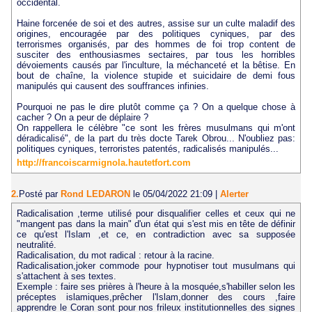
occidental.
Haine forcenée de soi et des autres, assise sur un culte maladif des
origines, encouragée par des politiques cyniques, par des
terrorismes organisés, par des hommes de foi trop content de
susciter des enthousiasmes sectaires, par tous les horribles
dévoiements causés par l'inculture, la méchanceté et la bêtise. En
bout de chaîne, la violence stupide et suicidaire de demi fous
manipulés qui causent des souffrances infinies.
Pourquoi ne pas le dire plutôt comme ça ? On a quelque chose à
cacher ? On a peur de déplaire ?
On rappellera le célèbre "ce sont les frères musulmans qui m'ont
déradicalisé", de la part du très docte Tarek Obrou... N'oubliez pas:
politiques cyniques, terroristes patentés, radicalisés manipulés...
http://francoiscarmignola.hautetfort.com
2.
Posté par
Rond LEDARON
le 05/04/2022 21:09
|
Alerter
Radicalisation ,terme utilisé pour disqualifier celles et ceux qui ne
"mangent pas dans la main" d'un état qui s'est mis en tête de définir
ce qu'est l'Islam ,et ce, en contradiction avec sa supposée
neutralité.
Radicalisation, du mot radical : retour à la racine.
Radicalisation,joker commode pour hypnotiser tout musulmans qui
s'attachent à ses textes.
Exemple : faire ses prières à l'heure à la mosquée,s'habiller selon les
préceptes islamiques,prêcher l'Islam,donner des cours ,faire
apprendre le Coran sont pour nos frileux institutionnelles des signes