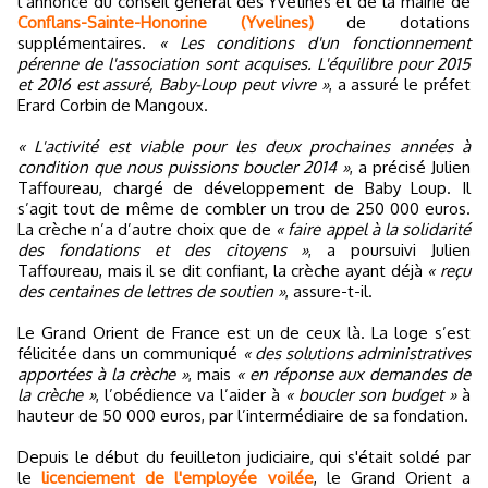
l’annonce du conseil général des Yvelines et de la mairie de
Conflans-Sainte-Honorine (Yvelines)
de dotations
supplémentaires.
« Les conditions d'un fonctionnement
pérenne de l'association sont acquises. L'équilibre pour 2015
et 2016 est assuré, Baby-Loup peut vivre »
, a assuré le préfet
Erard Corbin de Mangoux.
« L'activité est viable pour les deux prochaines années à
condition que nous puissions boucler 2014 »
, a précisé Julien
Taffoureau, chargé de développement de Baby Loup. Il
s’agit tout de même de combler un trou de 250 000 euros.
La crèche n’a d’autre choix que de
« faire appel à la solidarité
des fondations et des citoyens »
, a poursuivi Julien
Taffoureau, mais il se dit confiant, la crèche ayant déjà
« reçu
des centaines de lettres de soutien »
, assure-t-il.
Le Grand Orient de France est un de ceux là. La loge s’est
félicitée dans un communiqué
« des solutions administratives
apportées à la crèche »
, mais
« en réponse aux demandes de
la crèche »
, l’obédience va l’aider à
« boucler son budget »
à
hauteur de 50 000 euros, par l’intermédiaire de sa fondation.
Depuis le début du feuilleton judiciaire, qui s'était soldé par
le
licenciement de l'employée voilée
, le Grand Orient a