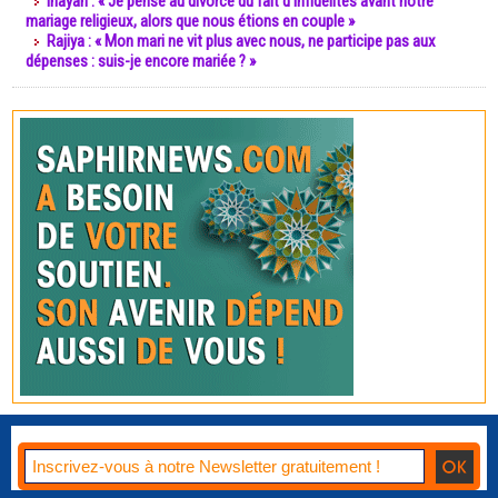
Inayah : « Je pense au divorce du fait d’infidélités avant notre
mariage religieux, alors que nous étions en couple »
Rajiya : « Mon mari ne vit plus avec nous, ne participe pas aux
dépenses : suis-je encore mariée ? »