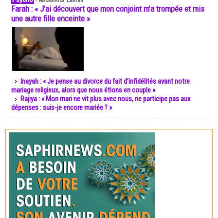
Farah : « J’ai découvert que mon conjoint m’a trompée et mis
une autre fille enceinte »
Inayah : « Je pense au divorce du fait d’infidélités avant notre
mariage religieux, alors que nous étions en couple »
Rajiya : « Mon mari ne vit plus avec nous, ne participe pas aux
dépenses : suis-je encore mariée ? »