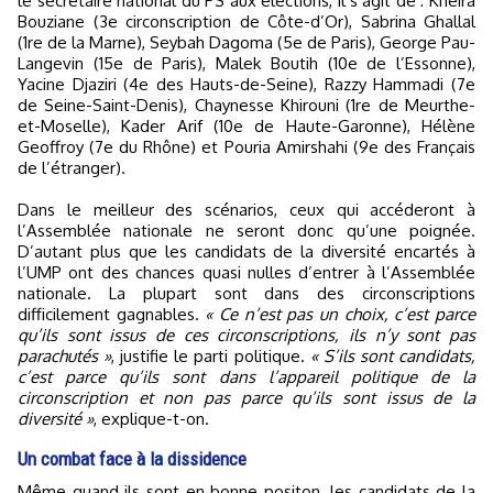
le secrétaire national du PS aux élections, il s’agit de : Kheira
Bouziane (3e circonscription de Côte-d’Or), Sabrina Ghallal
(1re de la Marne), Seybah Dagoma (5e de Paris), George Pau-
Langevin (15e de Paris), Malek Boutih (10e de l’Essonne),
Yacine Djaziri (4e des Hauts-de-Seine), Razzy Hammadi (7e
de Seine-Saint-Denis), Chaynesse Khirouni (1re de Meurthe-
et-Moselle), Kader Arif (10e de Haute-Garonne), Hélène
Geoffroy (7e du Rhône) et Pouria Amirshahi (9e des Français
de l’étranger).
Dans le meilleur des scénarios, ceux qui accéderont à
l’Assemblée nationale ne seront donc qu’une poignée.
D’autant plus que les candidats de la diversité encartés à
l’UMP ont des chances quasi nulles d’entrer à l’Assemblée
nationale. La plupart sont dans des circonscriptions
difficilement gagnables.
« Ce n’est pas un choix, c’est parce
qu’ils sont issus de ces circonscriptions, ils n’y sont pas
parachutés »
, justifie le parti politique.
« S’ils sont candidats,
c’est parce qu’ils sont dans l’appareil politique de la
circonscription et non pas parce qu’ils sont issus de la
diversité »
, explique-t-on.
Un combat face à la dissidence
Même quand ils sont en bonne positon, les candidats de la