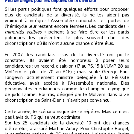
Peu de sièges pour les députés de la diversité
SI les partis politiques font quelques efforts pour proposer
plus de candidats de la diversité, ils ne les aident pas
vraiment à intégrer l’Assemblée nationale. Les portes de
l’hémicycle leur restent encore fermées. Les candidats des
«
minorités visibles »
peinent à se faire élire car les partis
politiques les présentent le plus souvent dans des
circonscriptions où ils n’ont aucune chance d’être élus.
En 2007, les candidats issus de la diversité ont pu le
constater. Ils avaient été nombreux à poser leurs
candidatures : un record, disait-on (17 au PS, 15 à l’UMP, 28 au
MoDem et plus de 70 au PCF) ; mais seule George Pau-
Langevin, actuellement ministre déléguée à la Réussite
éducative, avait accédé à l’Assemblée nationale. Des
personnalités médiatiques comme le champion olympique
de judo Djamel Bourras, désigné par le MoDem dans la 2e
circonscription de Saint-Denis, n’avait pas convaincu.
Cette année, le scénario risque de se répéter. Mais ce n’est
pas l’avis du PS qui se veut optimiste.
Sur les 25 candidats de la diversité, 10 ont des chances
d’être élus, a assuré Martine Aubry. Pour Christophe Borgel,