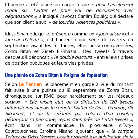
L’homme a été placé en garde à vue
« pour harcèlement
moral sur Twitter et pour vol de documents avec
dégradations »
, a indiqué l’avocat Samim Bolaky, qui déclare
que son client a subi
« de lourdes violences policières ».
Idriss Sihamedi, qui se présente comme un
« journaliste »
et
«
lanceur d’alerte »
, est l’auteur d’une série de tweets en
septembre visant les militantes, elles aussi controversées,
Zohra Bitan et Zineb El-Rhazoui. Des tweets à travers
desquels il dénonçait
« le double discours »
entre leurs prises
de position publiques et leurs vies privées.
Une plainte de Zohra Bitan à l'origine de l'opération
Selon
Le Parisien
, le placement en garde à vue du militant
fait suite à une plainte du 18 septembre de Zohra Bitan,
chroniqueuse sur RMC, pour harcèlement sur les réseaux
sociaux.
« Elle faisait état de la diffusion de 120 tweets
diffamatoires, depuis le compte Twitter de Driss Yemmou, dit
Sihamedi, et de la création par celui-ci d'un hashtag
dénonçant sa personne, repris dans près de 1 500 tweets »
,
écrit dans un communiqué la procureure d'Evry-
Courcouronnes, Caroline Nisand, ajoutant que
« le compte
Twitter de Driss Yemmou avait procédé à la publication de la