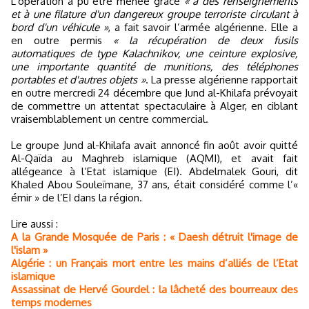
L’opération a pu être menée grâce
« à des renseignements
et à une filature d'un dangereux groupe terroriste circulant à
bord d'un véhicule »
, a fait savoir l’armée algérienne. Elle a
en outre permis
« la récupération de deux fusils
automatiques de type Kalachnikov, une ceinture explosive,
une importante quantité de munitions, des téléphones
portables et d'autres objets »
. La presse algérienne rapportait
en outre mercredi 24 décembre que Jund al-Khilafa prévoyait
de commettre un attentat spectaculaire à Alger, en ciblant
vraisemblablement un centre commercial.
Le groupe Jund al-Khilafa avait annoncé fin août avoir quitté
Al-Qaïda au Maghreb islamique (AQMI), et avait fait
allégeance à l’Etat islamique (EI). Abdelmalek Gouri, dit
Khaled Abou Souleïmane, 37 ans, était considéré comme l’«
émir » de l’EI dans la région.
Lire aussi :
A la Grande Mosquée de Paris : « Daesh détruit l'image de
l'islam »
Algérie : un Français mort entre les mains d’alliés de l’Etat
islamique
Assassinat de Hervé Gourdel : la lâcheté des bourreaux des
temps modernes