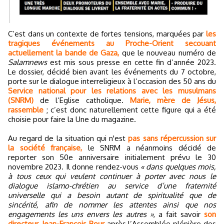
C’est dans un contexte de fortes tensions, marquées par
les
tragiques événements au Proche-Orient secouant
actuellement la bande de Gaza,
que le nouveau numéro de
Salamnews
est mis sous presse en cette fin d’année 2023.
Le dossier, décidé bien avant les événements du 7 octobre,
porte sur le dialogue interreligieux à l’occasion des 50 ans du
Service national pour les relations avec les musulmans
(SNRM)
de l’Eglise catholique.
Marie, mère de Jésus,
rassemble
; c’est donc naturellement cette figure qui a été
choisie pour faire la Une du magazine.
Au regard de la situation qui n'est
pas sans répercussion sur
la société française,
le SNRM a néanmoins décidé de
reporter son 50e anniversaire initialement prévu le 30
novembre 2023. Il donne rendez-vous
« dans quelques mois,
à tous ceux qui veulent continuer à porter avec nous le
dialogue islamo-chrétien au service d’une fraternité
universelle qui a besoin autant de spiritualité que de
sincérité, afin de nommer les attentes ainsi que nos
engagements les uns envers les autres »
, a fait savoir
son
directeur, Jean-François Bour
après l’Assemblée plénière des