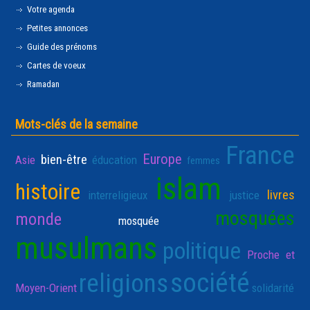
Votre agenda
Petites annonces
Guide des prénoms
Cartes de voeux
Ramadan
Mots-clés de la semaine
France
Europe
bien-être
Asie
éducation
femmes
islam
histoire
livres
interreligieux
justice
mosquées
monde
mosquée
musulmans
politique
Proche et
société
religions
Moyen-Orient
solidarité