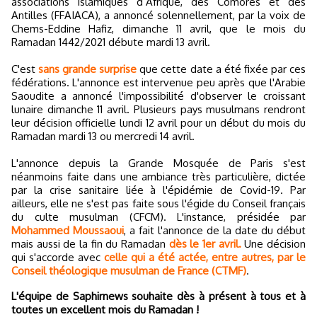
associations islamiques d’Afrique, des Comores et des
Antilles (FFAIACA), a annoncé solennellement, par la voix de
Chems-Eddine Hafiz, dimanche 11 avril, que le mois du
Ramadan 1442/2021 débute mardi 13 avril.
C'est
sans grande surprise
que cette date a été fixée par ces
fédérations. L'annonce est intervenue peu après que l'Arabie
Saoudite a annoncé l'impossibilité d'observer le croissant
lunaire dimanche 11 avril. Plusieurs pays musulmans rendront
leur décision officielle lundi 12 avril pour un début du mois du
Ramadan mardi 13 ou mercredi 14 avril.
L'annonce depuis la Grande Mosquée de Paris s'est
néanmoins faite dans une ambiance très particulière, dictée
par la crise sanitaire liée à l'épidémie de Covid-19. Par
ailleurs, elle ne s'est pas faite sous l'égide du Conseil français
du culte musulman (CFCM). L'instance, présidée par
Mohammed Moussaoui
, a fait l'annonce de la date du début
mais aussi de la fin du Ramadan
dès le 1er avril.
Une décision
qui s'accorde avec
celle qui a été actée, entre autres, par le
Conseil théologique musulman de France (CTMF)
.
L'équipe de Saphirnews souhaite dès à présent à tous et à
toutes un excellent mois du Ramadan !