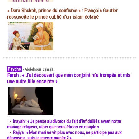
« Dara Shukoh, prince du soufisme » : François Gautier
ressuscite le prince oublié d'un islam éclairé
Psycho
-
Abdelnour Zahrali
Farah : « J’ai découvert que mon conjoint m’a trompée et mis
une autre fille enceinte »
Inayah : « Je pense au divorce du fait d’infidélités avant notre
mariage religieux, alors que nous étions en couple »
Rajiya : « Mon mari ne vit plus avec nous, ne participe pas aux
dépenses : suis-je encore mariée ? »