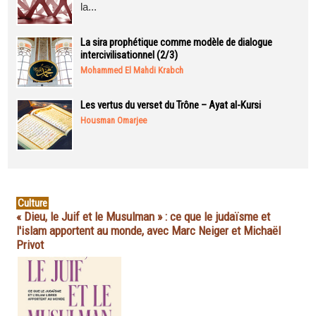
la...
La sira prophétique comme modèle de dialogue
intercivilisationnel (2/3)
Mohammed El Mahdi Krabch
Les vertus du verset du Trône – Ayat al-Kursi
Housman Omarjee
Culture
« Dieu, le Juif et le Musulman » : ce que le judaïsme et
l'islam apportent au monde, avec Marc Neiger et Michaël
Privot