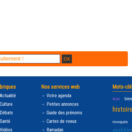
briques
Nos services web
Mots-clé
Actualité
Votre agenda
bien
Asie
Culture
Petites annonces
histoir
Débats
Guide des prénoms
Santé
Cartes de voeux
mosquée
politi
Vidéos
Ramadan