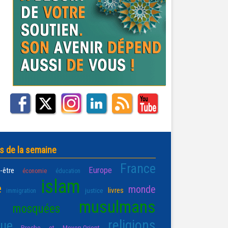
s de la semaine
France
Europe
-être
économie
éducation
islam
e
monde
livres
justice
immigration
musulmans
mosquées
religions
que
Proche et Moyen-Orient