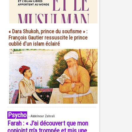
« Dara Shukoh, prince du soufisme » :
François Gautier ressuscite le prince
oublié d'un islam éclairé
Psycho
-
Abdelnour Zahrali
Farah : « J’ai découvert que mon
conjoint m’a trompée et mis une