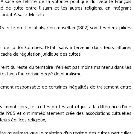
Alsace se félicite de la volonté politique du Député François
é de culte entre l'Islam et les autres religions, en intégrant
cordat Alsace-Moselle.
 et le droit local alsacien-mosellan (1802) sont les deux piliers
 de la loi Combes, l'Etat, sans intervenir dans leurs affaires
cadre de régulation juridique des cultes,
érent du reste du territoire n'en est pas moins maintenu dans les
ttestant d'un certain degré de pluralisme,
tement responsable de certaines inégalités de traitement entre
immobiliers , les cultes protestant et juif, à la différence d'une
i de 1905 et ont immédiatement crée des associations cultuelles
eurs édifices religieux,
Culte musulman, que le maintien d'un régime des cultes particulier