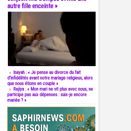
autre fille enceinte »
Inayah : « Je pense au divorce du fait
d’infidélités avant notre mariage religieux, alors
que nous étions en couple »
Rajiya : « Mon mari ne vit plus avec nous, ne
participe pas aux dépenses : suis-je encore
mariée ? »