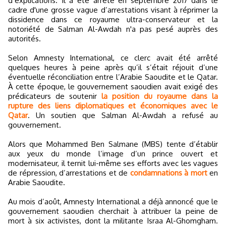
d’explications. Il a été arrêté en septembre 2017 dans le
cadre d'une grosse vague d’arrestations visant à réprimer la
dissidence dans ce royaume ultra-conservateur et la
notoriété de Salman Al-Awdah n'a pas pesé auprès des
autorités.
Selon Amnesty International, ce clerc avait été arrêté
quelques heures à peine après qu’il s’était réjouit d’une
éventuelle réconciliation entre l’Arabie Saoudite et le Qatar.
À cette époque, le gouvernement saoudien avait exigé des
prédicateurs de soutenir
la position du royaume dans la
rupture des liens diplomatiques et économiques avec le
Qatar
. Un soutien que Salman Al-Awdah a refusé au
gouvernement.
Alors que Mohammed Ben Salmane (MBS) tente d’établir
aux yeux du monde l’image d’un prince ouvert et
modernisateur, il ternit lui-même ses efforts avec les vagues
de répression, d’arrestations et de
condamnations à mort
en
Arabie Saoudite.
Au mois d’août, Amnesty International a déjà annoncé que le
gouvernement saoudien cherchait à attribuer la peine de
mort à six activistes, dont la militante Israa Al-Ghomgham.