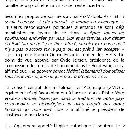
famille, le pays où elle ira s’installer reste incertain.
Selon les propos de son avocat, Saif-ul-Malook, Asia Bibi
«
serait heureuse si elle pouvait se rendre en Allemagne »
.
Plusieurs responsables politiques allemands se sont déjà
manifestés en faveur de ce choix.
« Après toutes les
souffrances endurées par Asia Bibi et sa famille, leur départ
du Pakistan ne doit pas être différé, simplement parce qu’il
n’y a pas d’accord sur le pays qui est prêt à les accepter »
,
s’est exprimé Kathrin Göring-Eckardt, leader des Verts. Un
point de vue appuyé par Gyde Jensen, présidente de la
Commission des droits de l’homme dans le Bundestag, qui a
affirmé que
« le gouvernement fédéral (allemand) doit utiliser
tous les leviers diplomatiques pour protéger sa vie »
.
Le Conseil central des musulmans en Allemagne (ZMD) a
également réagi favorablement à l’accueil d’Asia Bibi.
« Nous
voulons donner l’exemple, dans la tradition de notre pays
cosmopolite et plurireligieux et dans l’esprit des droits
humains qui nous lient tous »
, a affirmé le président de
l'instance, Aiman Mazyek.
Il a également appelé l’Église catholique à soutenir le
«