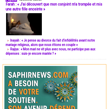
Farah : « J’ai découvert que mon conjoint m’a trompée et mis
une autre fille enceinte »
Inayah : « Je pense au divorce du fait d’infidélités avant notre
mariage religieux, alors que nous étions en couple »
Rajiya : « Mon mari ne vit plus avec nous, ne participe pas aux
dépenses : suis-je encore mariée ? »