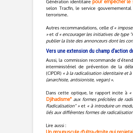
pour empêcher le 
Génération identitaire
selon Tracfin, le service gouvernemental
terrorisme.
Autres recommandations, celle d’
« imposer
»
et d’
« encourager les initiatives de type
publier la liste des annonceurs dont les con
Vers une extension du champ d’action d
Aussi, la commission recommande d’étend
interministériel de prévention de la déli
(CIPDR)
« à la radicalisation identitaire et 
(anarchiste, antisioniste, vegan) »
.
Dans cette optique, le rapport incite à
«
Djihadisme"
aux formes précitées de radic
Radicalisation" »
et
« à introduire un modu
liés aux différentes formes de radicalisatio
Lire aussi :
Un groupuscule d'ultra-droite qui projet