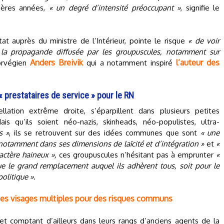
nières années,
« un degré d’intensité préoccupant »
, signifie le
État auprès du ministre de l’Intérieur, pointe le risque
« de voir
r la propagande diffusée par les groupuscules, notamment sur
Anders Breivik
l’auteur des
norvégien
qui a notamment inspiré
prestataires de service » pour le RN
lation extrême droite, s’éparpillent dans plusieurs petites
s qu’ils soient néo-nazis, skinheads, néo-populistes, ultra-
s »
, ils se retrouvent sur des idées communes que sont
« une
 notamment dans ses dimensions de laïcité et d’intégration »
et
«
actère haineux »,
ces groupuscules n’hésitant pas à emprunter
«
ue le grand remplacement auquel ils adhèrent tous, soit pour le
olitique ».
: des visages multiples pour des risques communs
 et comptant d’ailleurs dans leurs rangs d’anciens agents de la