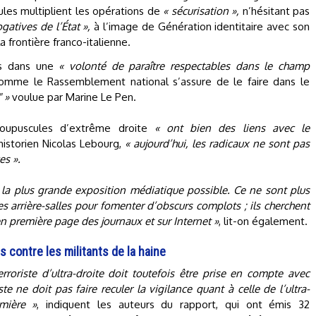
ules multiplient les opérations de
« sécurisation »,
n’hésitant pas
gatives de l’État »,
à l’image de Génération identitaire avec son
a frontière franco-italienne.
lus dans une
« volonté de paraître respectables dans le champ
omme le Rassemblement national s’assure de le faire dans le
 »
voulue par Marine Le Pen.
groupuscules d’extrême droite
« ont bien des liens avec le
historien Nicolas Lebourg,
« aujourd’hui, les radicaux ne sont pas
es ».
 la plus grande exposition médiatique possible. Ce ne sont plus
s arrière-salles pour fomenter d’obscurs complots ; ils cherchent
n première page des journaux et sur Internet »
, lit-on également.
 contre les militants de la haine
roriste d’ultra-droite doit toutefois être prise en compte avec
e ne doit pas faire reculer la vigilance quant à celle de l’ultra-
mière »
, indiquent les auteurs du rapport, qui ont émis 32