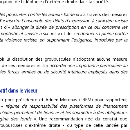
gation de l’idéologie d’extrême droite dans la société.
 les poursuites contre les auteurs haineux »
à travers des mesures
d’
« inscrire l’ensemble des délits d’expression à caractère raciste
t d’
« allonger la durée de prescription en ce qui concerne les
omophobe et sexiste à six ans »
et de
« redonner sa pleine portée
a violence raciste, en supprimant l’exigence, introduite par la
ir la dissolution des groupuscules n’adoptant aucune mesure
ux de ses membres et à
« accorder une importance particulière au
s forces armées ou de sécurité intérieure impliqués dans des
tif dans le viseur
LFI) pour présidente et Adrien Morenas (LREM) pour rapporteur,
u
« régime de responsabilité des plateformes de financement
qu’elles permettent de financer et les soumettre à des obligations
igine des fonds »
. Une recommandation née du constat que
oupuscules d’extrême droite - du type de celle lancée par