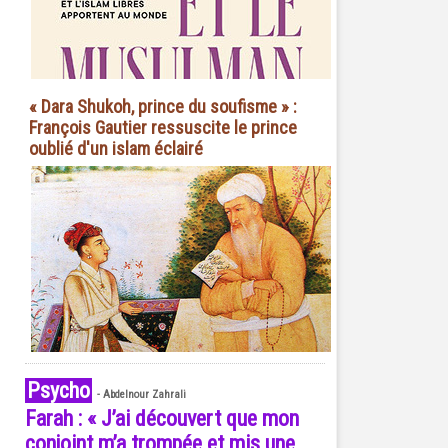
« Dara Shukoh, prince du soufisme » :
François Gautier ressuscite le prince
oublié d'un islam éclairé
Psycho
-
Abdelnour Zahrali
Farah : « J’ai découvert que mon
conjoint m’a trompée et mis une