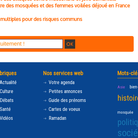
ontre des mosquées et des femmes voilées déjoué en France
s multiples pour des risques communs
briques
Nos services web
Mots-clé
Actualité
Votre agenda
bien
Asie
Culture
Petites annonces
histoir
Débats
Guide des prénoms
Santé
Cartes de voeux
mosquée
Vidéos
Ramadan
politi
socié