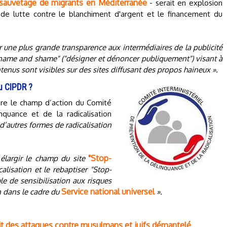
sauvetage de migrants en Méditerranée
- serait en explosion
 de lutte contre le blanchiment d'argent et le financement du
 une plus grande transparence aux intermédiaires de la publicité
 "name and shame" ("désigner et dénoncer publiquement") visant à
tenus sont visibles sur des sites diffusant des propos haineux ».
u CIPDR ?
re le champ d’action du Comité
nquance et de la radicalisation
à d’autres formes de radicalisation
"Stop-
 élargir le champ du site
alisation et le rebaptiser "Stop-
le de sensibilisation aux risques
Service national universel
n dans le cadre du
»
.
ait des attaques contre musulmans et juifs démantelé