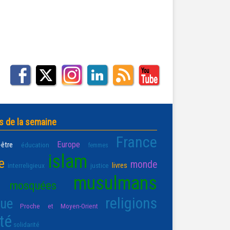
s de la semaine
France
Europe
-être
éducation
femmes
islam
e
monde
livres
interreligieux
justice
musulmans
mosquées
religions
que
Proche et Moyen-Orient
té
solidarité