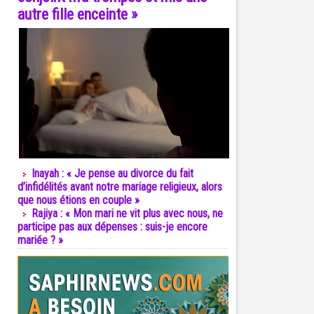
autre fille enceinte »
Inayah : « Je pense au divorce du fait
d’infidélités avant notre mariage religieux, alors
que nous étions en couple »
Rajiya : « Mon mari ne vit plus avec nous, ne
participe pas aux dépenses : suis-je encore
mariée ? »