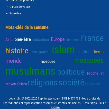
Guide des prénoms
Cartes de voeux
Ramadan
Mots-clés de la semaine
France
Europe
bien-être
Asie
éducation
femmes
islam
histoire
justice
livres
immigration
mosquées
monde
mosquée
musulmans
politique
Proche et
religions
société
Moyen-Orient
solidarité
copyright © 2002-2025 Saphirnews.com - ISSN 2497-3432 - tous droits de
reproduction et représentation réservés et strictement limités - Déclaration Cnil n°
1139566