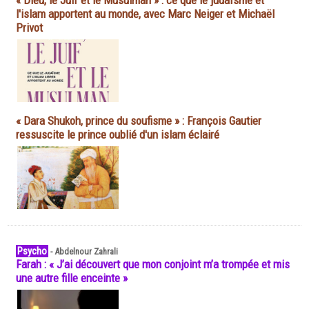
« Dieu, le Juif et le Musulman » : ce que le judaïsme et
l'islam apportent au monde, avec Marc Neiger et Michaël
Privot
« Dara Shukoh, prince du soufisme » : François Gautier
ressuscite le prince oublié d'un islam éclairé
Psycho
-
Abdelnour Zahrali
Farah : « J’ai découvert que mon conjoint m’a trompée et mis
une autre fille enceinte »