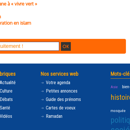
ne à « vivre vert »
n
ration en islam
briques
Nos services web
Mots-clé
Actualité
Votre agenda
bien
Asie
Culture
Petites annonces
histoir
Débats
Guide des prénoms
Santé
Cartes de voeux
mosquée
Vidéos
Ramadan
politi