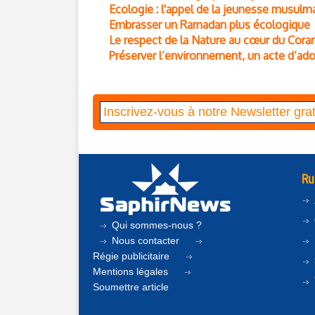
Ecologie : l'appel de la jeunesse musulma
Embrasser un Ramadan plus écologique
Le respect de la Nature au cœur du Cora
Préserver l’environnement, un acte d’ado
Ru
Qui sommes-nous ?
Nous contacter
Régie publicitaire
Mentions légales
Soumettre article