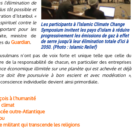
s l'élimination de
lus tôt possible et
ration d’Istanbul
«
pirituel contre le
Les participants à l’Islamic Climate Change
portant pour les
Symposium invitent les pays d'islam à réduire
ite, ministre de
progressivement les émissions de gaz à effet
de serre jusqu'à leur élimination totale d’ici à
Guardian
nes du
.
2050. (Photo : Islamic Relief)
musulmans n’ont pas de voix forte et unique telle que celle du
 de la responsabilité de chacun, en particulier des entreprises
nce économique illimitée sur une planète qui est achevée et déjà
nce doit être poursuivie à bon escient et avec modération »
,
conscience individuelle devient ainsi primordiale.
çois à l’humanité
 climat
cée outre-Atlantique
rou
e militant qui transcende les religions