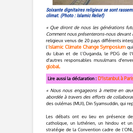
Soixante dignitaires religieux se sont rassemb
climat. (Photo : Islamic Relief)
« Que diront de nous les générations futu
Comment nous présenterons-nous devant no
religieux venus de 20 pays différents inte
Islamic Climate Change Symposium
l’
qui
du Liban et de l’Ouganda, le PDG de 
d'autres responsables musulmans d'enve
global.
D'Istanbul à Par
Lire aussi la déclaration :
« Nous nous engageons à mettre en œuvre
abordée à travers des efforts de collabora
des oulémas (MUI), Din Syamsuddin, qui re
Les débats ont eu lieu en présence de
catholique, un luthérien, un hindou et un 
stratégie de la Convention cadre de l’ONU