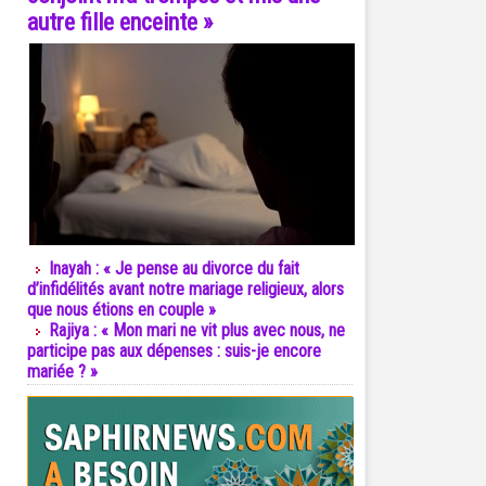
autre fille enceinte »
Inayah : « Je pense au divorce du fait
d’infidélités avant notre mariage religieux, alors
que nous étions en couple »
Rajiya : « Mon mari ne vit plus avec nous, ne
participe pas aux dépenses : suis-je encore
mariée ? »