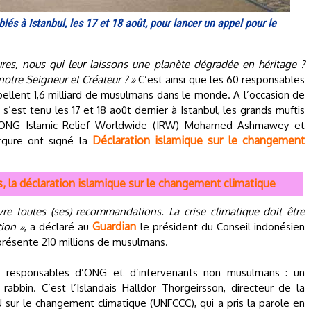
lés à Istanbul, les 17 et 18 août, pour lancer un appel pour le
res, nous qui leur laissons une planète dégradée en héritage ?
tre Seigneur et Créateur ? »
C’est ainsi que les 60 responsables
rpellent 1,6 milliard de musulmans dans le monde. A l’occasion de
 s’est tenu les 17 et 18 août dernier à Istanbul, les grands muftis
l'ONG Islamic Relief Worldwide (IRW) Mohamed Ashmawey et
Déclaration islamique sur le changement
rgure ont signé la
is, la déclaration islamique sur le changement climatique
 toutes (ses) recommandations. La crise climatique doit être
Guardian
tion »
, a déclaré au
le président du Conseil indonésien
présente 210 millions de musulmans.
 responsables d’ONG et d’intervenants non musulmans : un
rabbin. C’est l’Islandais Halldor Thorgeirsson, directeur de la
 sur le changement climatique (UNFCCC), qui a pris la parole en