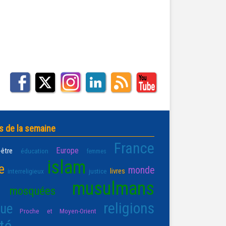
s de la semaine
France
Europe
-être
éducation
femmes
islam
e
monde
livres
interreligieux
justice
musulmans
mosquées
religions
que
Proche et Moyen-Orient