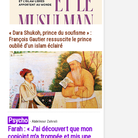
« Dara Shukoh, prince du soufisme » :
François Gautier ressuscite le prince
oublié d'un islam éclairé
Psycho
-
Abdelnour Zahrali
Farah : « J’ai découvert que mon
conjoint m’a trompée et mis une