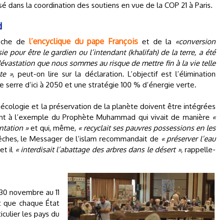
isé dans la coordination des soutiens en vue de la COP 21 à Paris.
d
l’encyclique du pape François
roche de
et de la
«conversion
e pour être le gardien ou l’intendant (khalifah) de la terre, a été
dévastation que nous sommes au risque de mettre fin à la vie telle
te »
, peut-on lire sur la déclaration. L’objectif est l’élimination
 serre d’ici à 2050 et une stratégie 100 % d’énergie verte.
’écologie et la préservation de la planète doivent être intégrées
éfèrent à l’exemple du Prophète Muhammad qui vivait de manière
«
ntation »
et qui, même,
« recyclait ses pauvres possessions en les
rêches, le Messager de l’islam recommandait de
« préserver l’eau
et il
« interdisait l’abattage des arbres dans le désert »
, rappelle-
 30 novembre au 11
t que chaque État
ticulier les pays du