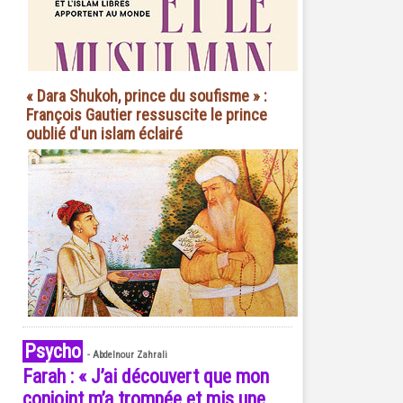
« Dara Shukoh, prince du soufisme » :
François Gautier ressuscite le prince
oublié d'un islam éclairé
Psycho
-
Abdelnour Zahrali
Farah : « J’ai découvert que mon
conjoint m’a trompée et mis une