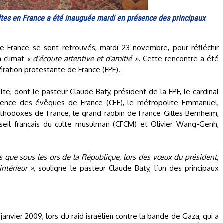
ltes en France a été inauguée mardi en présence des principaux
de France se sont retrouvés, mardi 23 novembre, pour réfléchir
n climat
« d'écoute attentive et d'amitié »
. Cette rencontre a été
ration protestante de France (FPF).
te, dont le pasteur Claude Baty, président de la FPF, le cardinal
érence des évêques de France (CEF), le métropolite Emmanuel,
hodoxes de France, le grand rabbin de France Gilles Bernheim,
il français du culte musulman (CFCM) et Olivier Wang-Genh,
 que sous les ors de la République, lors des vœux du président,
ntérieur »
, souligne le pasteur Claude Baty, l’un des principaux
anvier 2009, lors du raid israélien contre la bande de Gaza, qui a