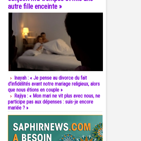
autre fille enceinte »
Inayah : « Je pense au divorce du fait
d’infidélités avant notre mariage religieux, alors
que nous étions en couple »
Rajiya : « Mon mari ne vit plus avec nous, ne
participe pas aux dépenses : suis-je encore
mariée ? »