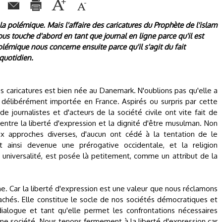
a polémique. Mais l'affaire des caricatures du Prophète de l'islam
s touche d'abord en tant que journal en ligne parce qu'il est
olémique nous concerne ensuite parce qu'il s'agit du fait
quotidien.
 caricatures est bien née au Danemark. N'oublions pas qu'elle a
é délibérément importée en France. Aspirés ou surpris par cette
e journalistes et d'acteurs de la société civile ont vite fait de
tre la liberté d'expression et la dignité d'être musulman. Non
ux approches diverses, d'aucun ont cédé à la tentation de le
 est ainsi devenue une prérogative occidentale, et la religion
universalité, est posée là petitement, comme un attribut de la
e. Car la liberté d'expression est une valeur que nous réclamons
chés. Elle constitue le socle de nos sociétés démocratiques et
 dialogue et tant qu'elle permet les confrontations nécessaires
ême société. Nous tenons fermement à la liberté d'expression car