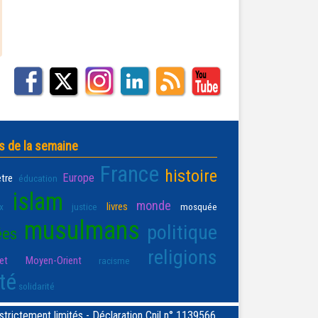
s de la semaine
France
histoire
Europe
être
éducation
islam
monde
livres
x
justice
mosquée
musulmans
politique
ées
religions
t Moyen-Orient
racisme
té
solidarité
rictement limités - Déclaration Cnil n° 1139566