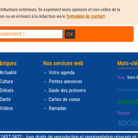
ributeurs extérieurs. Ils expriment leurs opinions et non celles de la
e ou en écrivant à la rédaction via le
formulaire de contact
.
briques
Nos services web
Mots-clé
Actualité
Votre agenda
bien-
Asie
Culture
Petites annonces
interreligieu
Débats
Guide des prénoms
Santé
Cartes de voeux
mosqu
Vidéos
Ramadan
Proche e
socié
97-3432 - tous droits de reproduction et représentation réservés et st