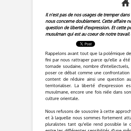
Il n'est pas de nos usages de tremper dans l
nous concerne doublement. Cette affaire nou
question de liberté d'expression. Et cette p
musulman qui est au coeur de notre travail 
Rappelons avant tout que la polémique des
fini par nous rattraper parce qu'elle a ét
tornade soudaine, nombre d'intellectuels, d
poser ce débat comme une confrontation en
content de réduire ainsi une question a
territorialiser. La liberté d'expression
musulmane, encore une fois niée dans son 
culture orientale.
Nous refusons de souscrire à cette approch
et à laquelle nous sommes fortement atta
pluralistes tant qu'elle rend possible le
entre les différentes sensibilités d'une m