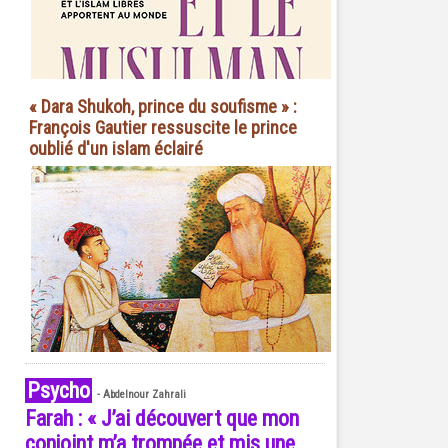
« Dara Shukoh, prince du soufisme » :
François Gautier ressuscite le prince
oublié d'un islam éclairé
Psycho
-
Abdelnour Zahrali
Farah : « J’ai découvert que mon
conjoint m’a trompée et mis une