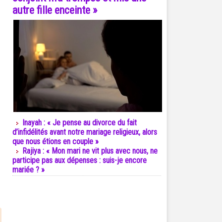
autre fille enceinte »
Inayah : « Je pense au divorce du fait
d’infidélités avant notre mariage religieux, alors
que nous étions en couple »
Rajiya : « Mon mari ne vit plus avec nous, ne
participe pas aux dépenses : suis-je encore
mariée ? »