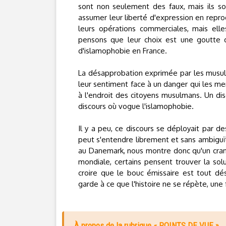
sont non seulement des faux, mais ils so
assumer leur liberté d'expression en reprod
leurs opérations commerciales, mais elle
pensons que leur choix est une goutte d
d'islamophobie en France.
La désapprobation exprimée par les musulm
leur sentiment face à un danger qui les mena
à l'endroit des citoyens musulmans. Un disc
discours où vogue l'islamophobie.
Il y a peu, ce discours se déployait par de
peut s'entendre librement et sans ambiguït
au Danemark, nous montre donc qu'un cran
mondiale, certains pensent trouver la sol
croire que le bouc émissaire est tout dé
garde à ce que l'histoire ne se répète, une 
À propos de la rubrique « POINTS DE VUE »