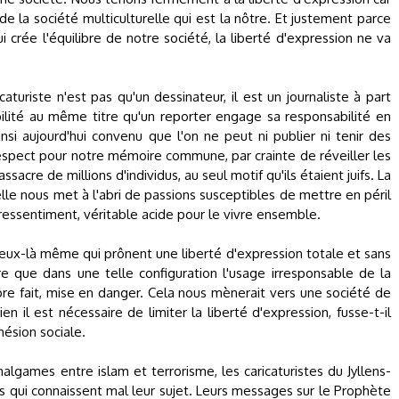
de la société multiculturelle qui est la nôtre. Et justement parce
ui crée l'équilibre de notre société, la liberté d'expression ne va
aturiste n'est pas qu'un dessinateur, il est un journaliste à part
bilité au même titre qu'un reporter engage sa responsabilité en
si aujourd'hui convenu que l'on ne peut ni publier ni tenir des
respect pour notre mémoire commune, par crainte de réveiller les
acre de millions d'individus, au seul motif qu'ils étaient juifs. La
 elle nous met à l'abri de passions susceptibles de mettre en péril
ressentiment, véritable acide pour le vivre ensemble.
 ceux-là même qui prônent une liberté d'expression totale et sans
 que dans une telle configuration l'usage irresponsable de la
opre fait, mise en danger. Cela nous mènerait vers une société de
 il est nécessaire de limiter la liberté d'expression, fusse-t-il
hésion sociale.
algames entre islam et terrorisme, les caricaturistes du Jyllens-
es qui connaissent mal leur sujet. Leurs messages sur le Prophète