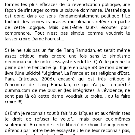
formes les plus efficaces de la revendication politique, une
façon de s'insurger contre la culture dominante. L'esthétique
est donc, dans ce sens, fondamentalement politique ! Le
foulard des jeunes françaises musulmanes relève en partie
de cette logique. Mais peut-être faut-il écouter pour
comprendre. Tout n'est pas simple comme voudrait le
laisser croire Dame Fourest...
5) Je ne suis pas un fan de Tariq Ramadan, et serait même
assez critique, mais encore une fois sans le simplisme
dénonciateur de notre essayiste vedette. Qu'elle prenne la
peine de lire l'encadré qui figure en page 88 de mon dernier
livre (Une laïcicité "légitime". La France et ses religions d'Etat,
Paris, Entrelacs, 2006), encadré qui est très critique à
l'encontre de Tariq Ramadan, ce qui n'a pas empêché
oumma.com de me publier (les intégristes, à l'évidence, ne
sont pas là où cette dame voudrait le croire... ou le faire
croire !!!)
6) Enfin je reconnais tout à fait "aux laïques et aux féministes
le droit de refuser le voile"... mais pour eux-mêmes
seulement. Au nom de cette liberté de choix théoriquement
défendu par notre belle essayiste ! Je ne leur reconnais pas,