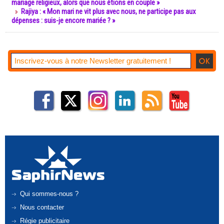
mariage religieux, alors que nous étions en couple »
Rajiya : « Mon mari ne vit plus avec nous, ne participe pas aux
dépenses : suis-je encore mariée ? »
Qui sommes-nous ?
Nous contacter
Régie publicitaire