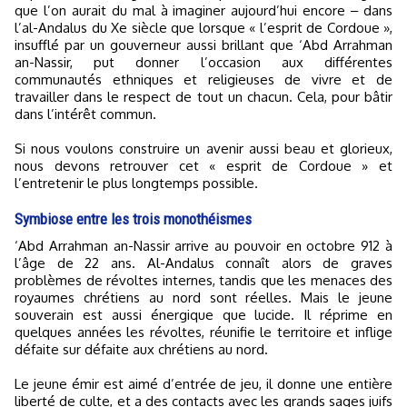
que l’on aurait du mal à imaginer aujourd’hui encore ‒ dans
l’al-Andalus du Xe siècle que lorsque « l’esprit de Cordoue »,
insufflé par un gouverneur aussi brillant que ‘Abd Arrahman
an-Nassir, put donner l’occasion aux différentes
communautés ethniques et religieuses de vivre et de
travailler dans le respect de tout un chacun. Cela, pour bâtir
dans l’intérêt commun.
Si nous voulons construire un avenir aussi beau et glorieux,
nous devons retrouver cet « esprit de Cordoue » et
l’entretenir le plus longtemps possible.
Symbiose entre les trois monothéismes
‘Abd Arrahman an-Nassir arrive au pouvoir en octobre 912 à
l’âge de 22 ans. Al-Andalus connaît alors de graves
problèmes de révoltes internes, tandis que les menaces des
royaumes chrétiens au nord sont réelles. Mais le jeune
souverain est aussi énergique que lucide. Il réprime en
quelques années les révoltes, réunifie le territoire et inflige
défaite sur défaite aux chrétiens au nord.
Le jeune émir est aimé d’entrée de jeu, il donne une entière
liberté de culte, et a des contacts avec les grands sages juifs