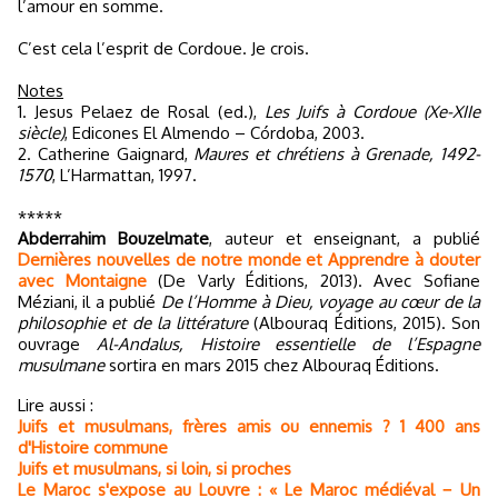
l’amour en somme.
C’est cela l’esprit de Cordoue. Je crois.
Notes
1. Jesus Pelaez de Rosal (ed.),
Les Juifs à Cordoue (Xe-XIIe
siècle)
, Edicones El Almendo – Córdoba, 2003.
2. Catherine Gaignard,
Maures et chrétiens à Grenade, 1492-
1570
, L’Harmattan, 1997.
*****
Abderrahim Bouzelmate
, auteur et enseignant, a publié
Dernières nouvelles de notre monde et Apprendre à douter
avec Montaigne
(De Varly Éditions, 2013). Avec Sofiane
Méziani, il a publié
De l’Homme à Dieu, voyage au cœur de la
philosophie et de la littérature
(Albouraq Éditions, 2015). Son
ouvrage
Al-Andalus, Histoire essentielle de l’Espagne
musulmane
sortira en mars 2015 chez Albouraq Éditions.
Lire aussi :
Juifs et musulmans, frères amis ou ennemis ? 1 400 ans
d'Histoire commune
Juifs et musulmans, si loin, si proches
Le Maroc s'expose au Louvre : « Le Maroc médiéval − Un