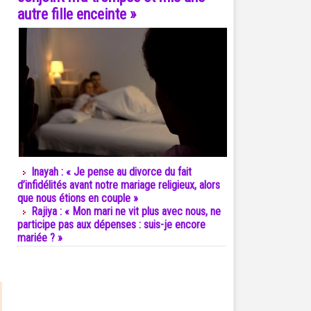
autre fille enceinte »
Inayah : « Je pense au divorce du fait
d’infidélités avant notre mariage religieux, alors
que nous étions en couple »
Rajiya : « Mon mari ne vit plus avec nous, ne
participe pas aux dépenses : suis-je encore
mariée ? »