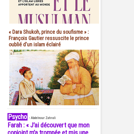
« Dara Shukoh, prince du soufisme » :
François Gautier ressuscite le prince
oublié d'un islam éclairé
Psycho
-
Abdelnour Zahrali
Farah : « J’ai découvert que mon
conjoint m’a trompée et mis une