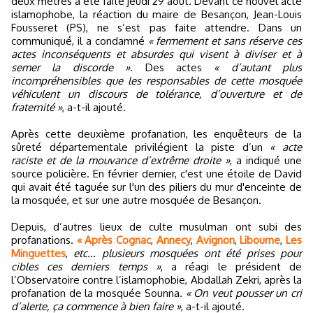
deux mètres a été faite jeudi 29 août. Devant ce nouvel acte
islamophobe, la réaction du maire de Besançon, Jean-Louis
Fousseret (PS), ne s’est pas faite attendre. Dans un
communiqué, il a condamné
« fermement et sans réserve ces
actes inconséquents et absurdes qui visent à diviser et à
semer la discorde »
. Des actes
« d’autant plus
incompréhensibles que les responsables de cette mosquée
véhiculent un discours de tolérance, d’ouverture et de
fraternité »
, a-t-il ajouté.
Après cette deuxième profanation, les enquêteurs de la
sûreté départementale privilégient la piste d’un
« acte
raciste et de la mouvance d’extrême droite »
, a indiqué une
source policière. En février dernier, c'est une étoile de David
qui avait été taguée sur l'un des piliers du mur d'enceinte de
la mosquée, et sur une autre mosquée de Besançon.
Depuis, d’autres lieux de culte musulman ont subi des
profanations.
« Après Cognac
,
Annecy
,
Avignon
,
Libourne
,
Les
Minguettes
,
etc... plusieurs mosquées ont été prises pour
cibles ces derniers temps »
, a réagi le président de
l’Observatoire contre l’islamophobie, Abdallah Zekri, après la
profanation de la mosquée Sounna.
« On veut pousser un cri
d’alerte, ça commence à bien faire »
, a-t-il ajouté.