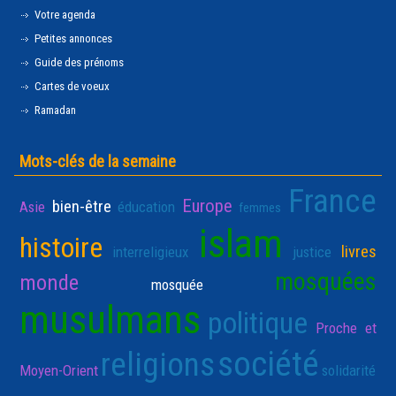
Votre agenda
Petites annonces
Guide des prénoms
Cartes de voeux
Ramadan
Mots-clés de la semaine
France
Europe
bien-être
Asie
éducation
femmes
islam
histoire
livres
interreligieux
justice
mosquées
monde
mosquée
musulmans
politique
Proche et
société
religions
Moyen-Orient
solidarité