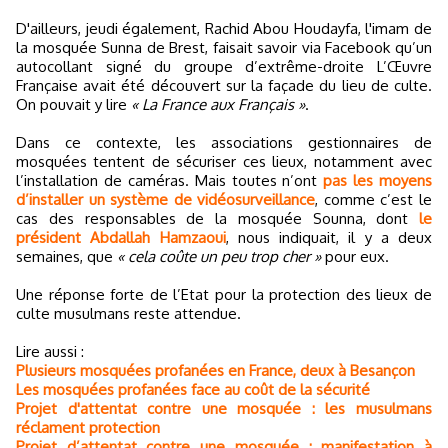
D'ailleurs, jeudi également, Rachid Abou Houdayfa, l'imam de
la mosquée Sunna de Brest, faisait savoir via Facebook qu’un
autocollant signé du groupe d’extrême-droite L’Œuvre
Française avait été découvert sur la façade du lieu de culte.
On pouvait y lire
« La France aux Français »
.
Dans ce contexte, les associations gestionnaires de
mosquées tentent de sécuriser ces lieux, notamment avec
l’installation de caméras. Mais toutes n’ont
pas les moyens
d’installer un système de vidéosurveillance
, comme c’est le
cas des responsables de la mosquée Sounna, dont
le
président Abdallah Hamzaoui
, nous indiquait, il y a deux
semaines, que
« cela coûte un peu trop cher »
pour eux.
Une réponse forte de l’Etat pour la protection des lieux de
culte musulmans reste attendue.
Lire aussi :
Plusieurs mosquées profanées en France, deux à Besançon
Les mosquées profanées face au coût de la sécurité
Projet d'attentat contre une mosquée : les musulmans
réclament protection
Projet d’attentat contre une mosquée : manifestation à