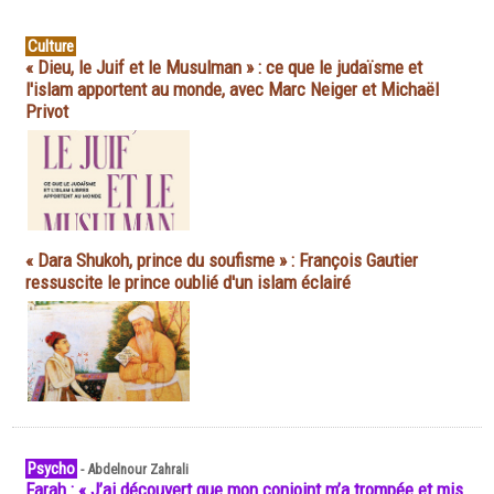
Culture
« Dieu, le Juif et le Musulman » : ce que le judaïsme et
l'islam apportent au monde, avec Marc Neiger et Michaël
Privot
« Dara Shukoh, prince du soufisme » : François Gautier
ressuscite le prince oublié d'un islam éclairé
Psycho
-
Abdelnour Zahrali
Farah : « J’ai découvert que mon conjoint m’a trompée et mis