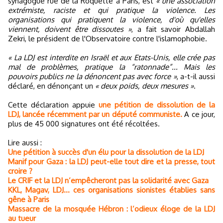
synagogue rue de la Roquette à Paris, est
« une association
extrémiste, raciste et qui pratique la violence. Les
organisations qui pratiquent la violence, d'où qu'elles
viennent, doivent être dissoutes »
, a fait savoir Abdallah
Zekri, le président de l'Observatoire contre l'islamophobie.
« La LDJ est interdite en Israël et aux Etats-Unis, elle crée pas
mal de problèmes, pratique la “ratonnade”... Mais les
pouvoirs publics ne la dénoncent pas avec force »
, a-t-il aussi
déclaré, en dénonçant un
« deux poids, deux mesures »
.
Cette déclaration appuie
une pétition de dissolution de la
LDJ, lancée récemment par un député communiste.
A ce jour,
plus de 45 000 signatures ont été récoltées.
Lire aussi :
Une pétition à succès d'un élu pour la dissolution de la LDJ
Manif pour Gaza : la LDJ peut-elle tout dire et la presse, tout
croire ?
Le CRIF et la LDJ n’empêcheront pas la solidarité avec Gaza
KKL, Magav, LDJ... ces organisations sionistes établies sans
gêne à Paris
Massacre de la mosquée Hébron : l’odieux éloge de la LDJ
au tueur