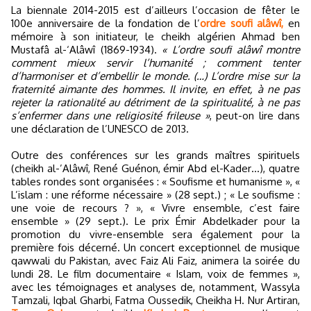
La biennale 2014-2015 est d’ailleurs l’occasion de fêter le
100e anniversaire de la fondation de l’
ordre soufi alâwî,
en
mémoire à son initiateur, le cheikh algérien Ahmad ben
Mustafâ al-‘Alâwî (1869-1934).
« L’ordre soufi alâwî montre
comment mieux servir l’humanité ; comment tenter
d’harmoniser et d’embellir le monde. (…) L’ordre mise sur la
fraternité aimante des hommes. Il invite, en effet, à ne pas
rejeter la rationalité au détriment de la spiritualité, à ne pas
s’enfermer dans une religiosité frileuse »
, peut-on lire dans
une déclaration de l’UNESCO de 2013.
Outre des conférences sur les grands maîtres spirituels
(cheikh al-’Alâwî, René Guénon, émir Abd el-Kader…), quatre
tables rondes sont organisées : « Soufisme et humanisme », «
L’islam : une réforme nécessaire » (28 sept.) ; « Le soufisme :
une voie de recours ? », « Vivre ensemble, c’est faire
ensemble » (29 sept.). Le prix Émir Abdelkader pour la
promotion du vivre-ensemble sera également pour la
première fois décerné. Un concert exceptionnel de musique
qawwali du Pakistan, avec Faiz Ali Faiz, animera la soirée du
lundi 28. Le film documentaire « Islam, voix de femmes »,
avec les témoignages et analyses de, notamment, Wassyla
Tamzali, Iqbal Gharbi, Fatma Oussedik, Cheikha H. Nur Artiran,