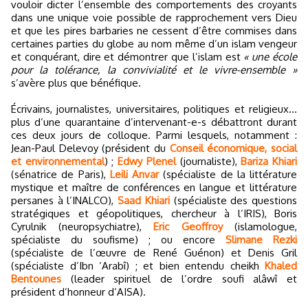
vouloir dicter l’ensemble des comportements des croyants
dans une unique voie possible de rapprochement vers Dieu
et que les pires barbaries ne cessent d’être commises dans
certaines parties du globe au nom même d’un islam vengeur
et conquérant, dire et démontrer que l’islam est
« une école
pour la tolérance, la convivialité et le vivre-ensemble »
s’avère plus que bénéfique.
Écrivains, journalistes, universitaires, politiques et religieux…
plus d’une quarantaine d’intervenant-e-s débattront durant
ces deux jours de colloque. Parmi lesquels, notamment :
Jean-Paul Delevoy (président du
Conseil économique, social
et environnemental
) ;
Edwy Plenel
(journaliste),
Bariza Khiari
(sénatrice de Paris),
Leili Anvar
(spécialiste de la littérature
mystique et maître de conférences en langue et littérature
persanes à l’INALCO),
Saad Khiari
(spécialiste des questions
stratégiques et géopolitiques, chercheur à l’IRIS), Boris
Cyrulnik (neuropsychiatre),
Eric Geoffroy
(islamologue,
spécialiste du soufisme) ; ou encore
Slimane Rezki
(spécialiste de l’œuvre de René Guénon) et Denis Gril
(spécialiste d’Ibn ‘Arabî) ; et bien entendu cheikh
Khaled
Bentounes
(leader spirituel de l’ordre soufi alâwî et
président d’honneur d’AISA).